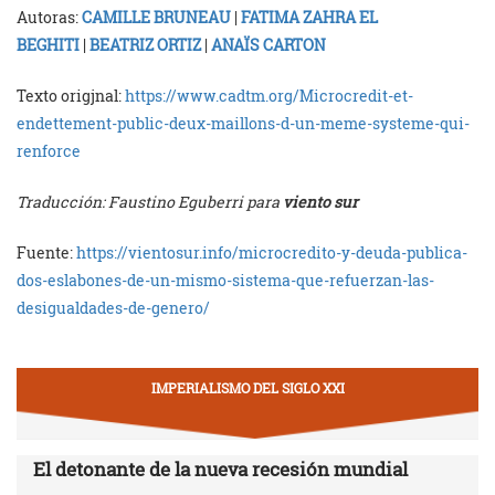
Autoras:
CAMILLE BRUNEAU
|
FATIMA ZAHRA EL
BEGHITI
|
BEATRIZ ORTIZ
|
ANAÏS CARTON
Texto origjnal:
https://www.cadtm.org/Microcredit-et-
endettement-public-deux-maillons-d-un-meme-systeme-qui-
renforce
Traducción: Faustino Eguberri para
viento sur
Fuente:
https://vientosur.info/microcredito-y-deuda-publica-
dos-eslabones-de-un-mismo-sistema-que-refuerzan-las-
desigualdades-de-genero/
IMPERIALISMO DEL SIGLO XXI
El detonante de la nueva recesión mundial