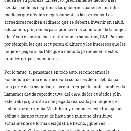
causa de su pobreza! En efecto, precisamente debido a las
deudas públicas ilegítimas los gobiernos ponen en marcha
medidas que afectan negativamente a las personas. Los
acreedores reciben el dinero que se debería invertir en salud,
educación, programas para promover la condición de la mujer,
etc. Y son estas mismas instituciones bancarias, BNP Paribas
por ejemplo, las que recuperan el dinero y los intereses que las
mujeres pagan a las IMF que a menudo pertenecen a estos
grandes grupos financieros.
Por lo tanto, si pensamos en todo esto, reconocemos la
existencia de una enorme deuda social, es decir, debida por
una parte de la sociedad, a las mujeres: por lo tanto, también la
llamamos deuda reproductiva, del
care
, de los cuidados. ¡Sin
este trabajo gratuito o mal pagado realizado por mujeres, el
sistema se derrumba! Visibilizar y reconocer este trabajo nos
obliga a darnos cuenta de hasta qué punto se distribuye
actualmente de forma desigual. De hecho, ¿quién es
dependiente? ¿Las mujeres hacia los hombres, o los hombres