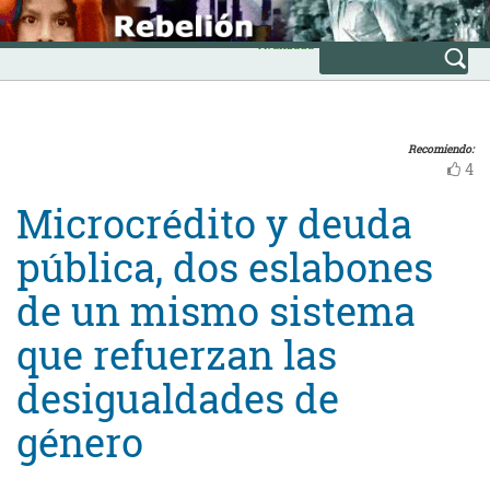
Skip
INICIO
to
Avanzada
content
Recomiendo:
4
Microcrédito y deuda
pública, dos eslabones
de un mismo sistema
que refuerzan las
desigualdades de
género