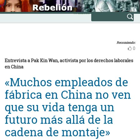
Skip
INICIO
to
Avanzada
content
Recomiendo:
0
Entrevista a Pak Kin Wan, activista por los derechos laborales
en China
«Muchos empleados de
fábrica en China no ven
que su vida tenga un
futuro más allá de la
cadena de montaje»