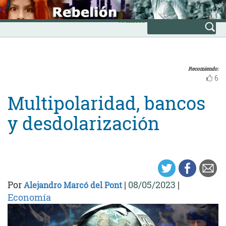
Skip
INICIO
to
Avanzada
content
Recomiendo:
6
Multipolaridad, bancos
y desdolarización
Por
|
08/05/2023
|
Alejandro Marcó del Pont
Economía