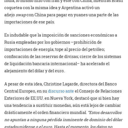
India, lo mismo hizo con Irán y este con China, mientras Brasil
coquetea con la misma idea y Argentina activó un
añejo
swap
con China para pagar en yuanes una parte de las
importaciones de ese país.
Es indudable que la imposición de sanciones económicas a
Rusia empleadas por los gobiernos –prohibición de
importaciones de energía; tope al precio del petróleo;
confiscación de las reservas de divisas; cierre de los sistemas
de liquidación bancaria internacional– ha acelerado el
alejamiento del dólar y del euro.
A pesar de esta idea, Christine Lagarde, directora del Banco
Central Europeo, en su
discurso ante
el Consejo de Relaciones
Exteriores de EE.UU. en Nueva York, destacó que si bien hay
una tendencia a sustituir monedas, aún está lejos de cambiar
drásticamente el orden financiero mundial.
“Estos desarrollos
no apuntan a ninguna pérdida inminente de dominio del dólar
estadounidense o el euro. Hasta el momento, los datos no