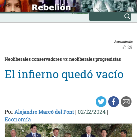
Skip
INICIO
to
Avanzada
content
Recomiendo:
29
Neoliberales conservadores
vs.
neoliberales progresistas
El infierno quedó vacío
Por
|
02/12/2024
|
Alejandro Marcó del Pont
Economía