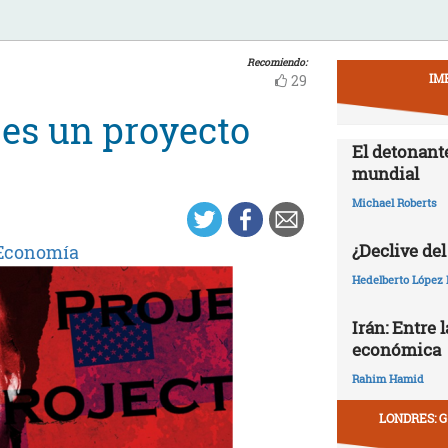
Recomiendo:
IM
29
 es un proyecto
El detonant
mundial
Michael Roberts
¿Declive del
Economía
Hedelberto López 
Irán: Entre 
económica
Rahim Hamid
LONDRES: G