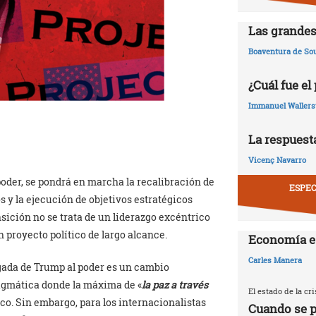
Las grandes
Boaventura de So
¿Cuál fue el
Immanuel Wallers
La respuesta
Vicenç Navarro
poder, se pondrá en marcha la recalibración de
ESPEC
s y la ejecución de objetivos estratégicos
sición no se trata de un liderazgo excéntrico
n proyecto político de largo alcance.
Economía e
Carles Manera
legada de Trump al poder es un cambio
ragmática donde la máxima de «
la paz a través
El estado de la c
co. Sin embargo, para los internacionalistas
Cuando se p