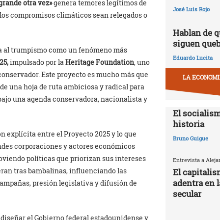
rande otra vez»
genera temores legítimos de
José Luis Rojo
 y los compromisos climáticos sean relegados o
Hablan de q
siguen que
rma al trumpismo como un fenómeno más
Eduardo Lucita
25,
impulsado por la
Heritage Foundation
, uno
conservador. Este proyecto es mucho más que
LA ECONOMIA
de una hoja de ruta ambiciosa y radical para
 bajo una agenda conservadora, nacionalista y
El socialism
historia
explícita entre el Proyecto 2025 y lo que
Bruno Guigue
andes corporaciones y actores económicos
viendo políticas que priorizan sus intereses
Entrevista a Alej
ran tras bambalinas, influenciando las
El capitali
adentra en 
ampañas, presión legislativa y difusión de
secular
ediseñar el Gobierno federal estadounidense y