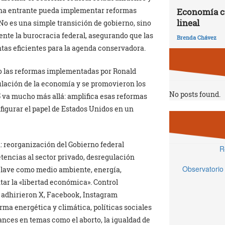
ana entrante pueda implementar reformas
Economía ci
lineal
 No es una simple transición de gobierno, sino
nte la burocracia federal, asegurando que las
Brenda Chávez
as eficientes para la agenda conservadora.
mo las reformas implementadas por Ronald
ulación de la economía y se promovieron los
No posts found.
5 va mucho más allá: amplifica esas reformas
figurar el papel de Estados Unidos en un
 reorganización del Gobierno federal
R
encias al sector privado, desregulación
Observatorio
 clave como medio ambiente, energía,
ar la «libertad económica». Control
ya adhirieron X, Facebook, Instagram
rma energética y climática, políticas sociales
ances en temas como el aborto, la igualdad de