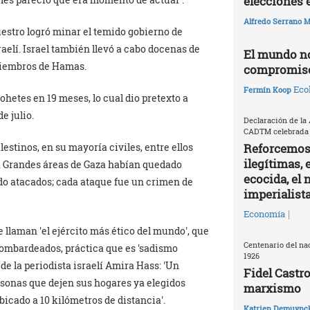
elecciones 
Alfredo Serrano M
uestro logró minar el temido gobierno de
aelí. Israel también llevó a cabo docenas de
El mundo no
 miembros de Hamas.
compromisos
Ecol
Fermín Koop
hetes en 19 meses, lo cual dio pretexto a
de julio.
Declaración de la
CADTM celebrada e
Reforcemos 
lestinos, en su mayoría civiles, entre ellos
ilegítimas, 
es. Grandes áreas de Gaza habían quedado
ecocida, el
do atacados; cada ataque fue un crimen de
imperialist
|
Economía
ue llaman
el ejército más ético del mundo
, que
Centenario del nac
bombardeados, práctica que es
sadismo
1926
 de la periodista israelí Amira Hass:
Un
Fidel Castro
sonas que dejen sus hogares ya elegidos
marxismo
bicado a 10 kilómetros de distancia
.
Katrien Demuync