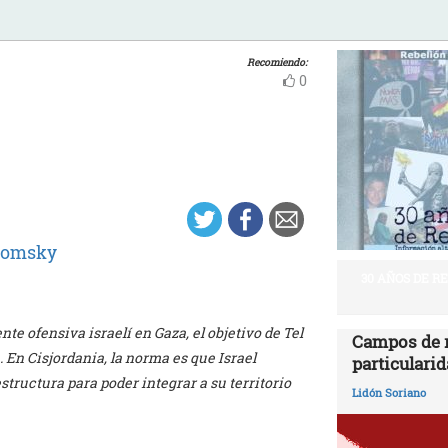
Recomiendo:
0
homsky
30 AÑOS DE R
te ofensiva israelí en Gaza, el objetivo de Tel
Campos de r
a. En Cisjordania, la norma es que Israel
particularid
structura para poder integrar a su territorio
Lidón Soriano