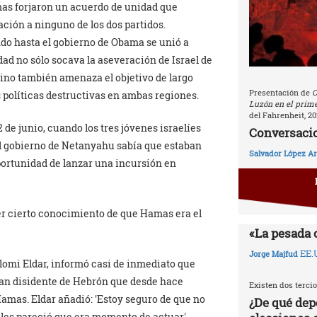
mas forjaron un acuerdo de unidad que
ación a ninguno de los dos partidos.
ndo hasta el gobierno de Obama se unió a
ad no sólo socava la aseveración de Israel de
sino también amenaza el objetivo de largo
Presentación de
C
s políticas destructivas en ambas regiones.
Luzón en el prime
del Fahrenheit, 20
2 de junio, cuando los tres jóvenes israelíes
Conversacio
el gobierno de Netanyahu sabía que estaban
Salvador López Ar
 oportunidad de lanzar una incursión en
r cierto conocimiento de que Hamas era el
«La pesada 
EE.
Jorge Majfud
lomi Eldar, informó casi de inmediato que
an disidente de Hebrón que desde hace
Existen dos tercio
Hamas. Eldar añadió:
Estoy seguro de que no
¿De qué dep
o les pareció que era momento de actuar
.