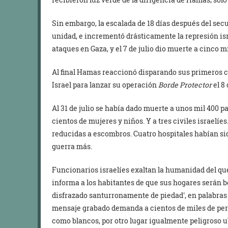
Sin embargo, la escalada de 18 días después del sec
unidad, e incrementó drásticamente la represión isr
ataques en Gaza, y el 7 de julio dio muerte a cinco
Al final Hamas reaccionó disparando sus primeros co
Israel para lanzar su operación
Borde Protector
el 8 
Al 31 de julio se había dado muerte a unos mil 400 pa
cientos de mujeres y niños. Y a tres civiles israelí
reducidas a escombros. Cuatro hospitales habían si
guerra más.
Funcionarios israelíes exaltan la humanidad del q
informa a los habitantes de que sus hogares serán 
disfrazado santurronamente de piedad
, en palabras
mensaje grabado demanda a cientos de miles de per
como blancos, por otro lugar igualmente peligroso u