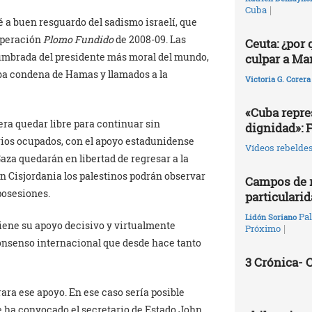
|
Cuba
é a buen resguardo del sadismo israelí, que
 operación
Plomo Fundido
de 2008-09. Las
Ceuta: ¿por
tumbrada del presidente más moral del mundo,
culpar a Ma
rba condena de Hamas y llamados a la
Victoria G. Corera
«Cuba repres
era quedar libre para continuar sin
dignidad»: 
orios ocupados, con el apoyo estadunidense
Vídeos rebelde
Gaza quedarán en libertad de regresar a la
en Cisjordania los palestinos podrán observar
Campos de r
posesiones.
particularid
Pal
Lidón Soriano
tiene su apoyo decisivo y virtualmente
|
Próximo
 consenso internacional que desde hace tanto
3 Crónica-
rara ese apoyo. En ese caso sería posible
e ha convocado el secretario de Estado John