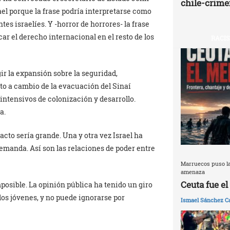
chile-crime
ael porque la frase podría interpretarse como
ntes israelíes. Y -horror de horrores- la frase
ar el derecho internacional en el resto de los
RACIS
gir la expansión sobre la seguridad,
pto a cambio de la evacuación del Sinaí
ntensivos de colonización y desarrollo.
a.
cto sería grande. Una y otra vez Israel ha
manda. Así son las relaciones de poder entre
Marruecos puso la
amenaza
Ceuta fue e
posible. La opinión pública ha tenido un giro
los jóvenes, y no puede ignorarse por
Ismael Sánchez Ca