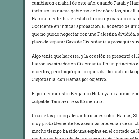
cambiaron en abril de este año, cuando Fatah y Ha
instauró un nuevo gobierno de tecnócratas, sin afili
Naturalmente, Israel estaba furioso, y más aún cua
Occidente en indicar aprobación. El acuerdo de unid
que no puede negociar con una Palestina dividida, 
plazo de separar Gaza de Cisjordania y proseguir su
Algo tenía que hacerse, y la ocasión se presentó el 1
fueron asesinados en Cisjordania. En un principio 
muertos, pero fingió que lo ignoraba, lo cual dio la
Cisjordania, con Hamas por objetivo.
El primer ministro Benjamin Netanyahu afirmó tene
culpable. También resultó mentira.
Una de las principales autoridades sobre Hamas, Sh
muy probablemente los asesinos procedían de un cl
mucho tiempo ha sido una espina en el costado de 
recibieron luz verde de la dirigencia de Hamas; sól