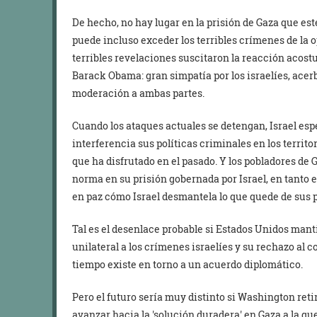
De hecho, no hay lugar en la prisión de Gaza que est
puede incluso exceder los terribles crímenes de la
terribles revelaciones suscitaron la reacción acos
Barack Obama: gran simpatía por los israelíes, ace
moderación a ambas partes.
Cuando los ataques actuales se detengan, Israel esp
interferencia sus políticas criminales en los territ
que ha disfrutado en el pasado. Y los pobladores de 
norma en su prisión gobernada por Israel, en tanto 
en paz cómo Israel desmantela lo que quede de sus 
Tal es el desenlace probable si Estados Unidos man
unilateral a los crímenes israelíes y su rechazo al
tiempo existe en torno a un acuerdo diplomático.
Pero el futuro sería muy distinto si Washington reti
avanzar hacia la
solución duradera
en Gaza a la qu