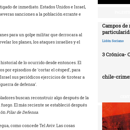
tigado de inmediato. Estados Unidos e Israel,
PALESTI
everas sanciones a la población errante e
Campos de r
particularid
nes para un golpe militar que derrocara al
Lidón Soriano
elar los planes, los ataques israelíes y el
3 Crónica-
historial de lo ocurrido desde entonces. El
dos por episodios de
cortar el césped
, para
chile-crime
srael sus periódicos ejercicios de tirotear a
guerra de defensa
.
CENT
bladores buscan reconstruir algo después de la
l fuego. El más reciente se estableció después
ción
Pilar de Defensa
.
regua, como concede Tel Aviv. Las cosas