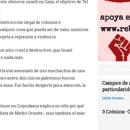
te ofensiva israelí en Gaza, el objetivo de Tel
.
onstrucción ilegal de colonias e
cualquier cosa que pueda ser de valor, mientras
sujeta a represión y violencia.
n sitio cruel y destructivo, que Israel
ro nada más.
POR LA SOBER
el brutal asesinato de tres muchachos de una
es antes, dos chicos palestinos fueron
Campos de r
a zona. Ese hecho despertó poca atención, lo
particularid
Lidón Soriano
stinos en Cisjordania explica no sólo por qué
3 Crónica-
lista de Medio Oriente-, sino también el más