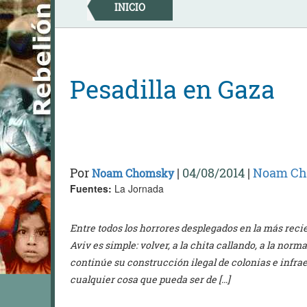
Skip
INICIO
to
content
Pesadilla en Gaza
Por
|
04/08/2014
|
Noam C
Noam Chomsky
Fuentes:
La Jornada
Entre todos los horrores desplegados en la más recien
Aviv es simple: volver, a la chita callando, a la norm
continúe su construcción ilegal de colonias e infrae
cualquier cosa que pueda ser de […]