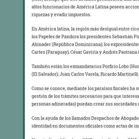
altos funcionarios de América Latina poseen accione
riquezas y evadir impuestos.
En América latina, la región más desigual entre ricos
los Papeles de Pandora los presidentes Sebastián Piñ
Abinader (República Dominicana); los expresidente
Cartes (Paraguay), César Gaviria y Andrés Pastran
También están los exmandatarios Porfirio Lobo (Hond
(El Salvador); Juan Carlos Varela, Ricardo Martinell
Como se conoce, mediante los paraísos fiscales ha s
gestión de los trámites necesarios para que intere
personas adineradas) puedan crear sus sociedades 
Con la ayuda de los llamados Despachos de Abogados,
identidad en documentos oficiales como actas de inc