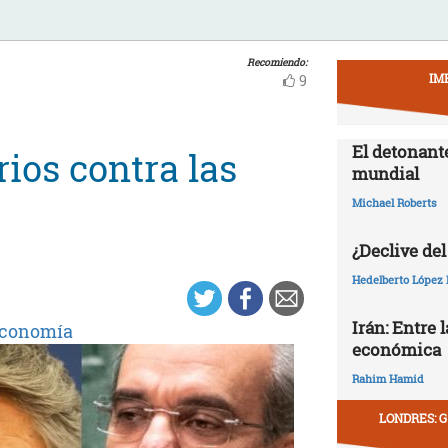
Recomiendo:
IM
9
El detonant
ios contra las
mundial
Michael Roberts
¿Declive del
Hedelberto López 
Irán: Entre 
conomía
económica
Rahim Hamid
LONDRES: G