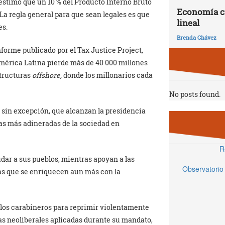
estimó que un 10 % del Producto Interno Bruto
Economía ci
 La regla general para que sean legales es que
lineal
es.
Brenda Chávez
forme publicado por el Tax Justice Project,
América Latina pierde más de 40 000 millones
structuras
offshore,
donde los millonarios cada
No posts found.
s, sin excepción, que alcanzan la presidencia
tas más adineradas de la sociedad en
R
ar a sus pueblos, mientras apoyan a las
Observatorio
las que se enriquecen aun más con la
los carabineros para reprimir violentamente
as neoliberales aplicadas durante su mandato,