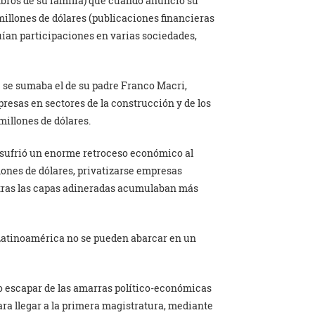
bros de su familia) que cuando anunció su
millones de dólares (publicaciones financieras
uían participaciones en varias sociedades,
e se sumaba el de su padre Franco Macri,
resas en sectores de la construcción y de los
millones de dólares.
n sufrió un enorme retroceso económico al
lones de dólares, privatizarse empresas
ntras las capas adineradas acumulaban más
Latinoamérica no se pueden abarcar en un
do escapar de las amarras político-económicas
ra llegar a la primera magistratura, mediante