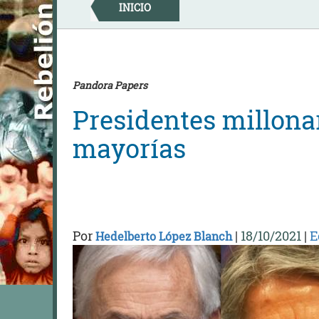
Skip
INICIO
to
content
Pandora Papers
Presidentes millonar
mayorías
Por
|
18/10/2021
|
E
Hedelberto López Blanch