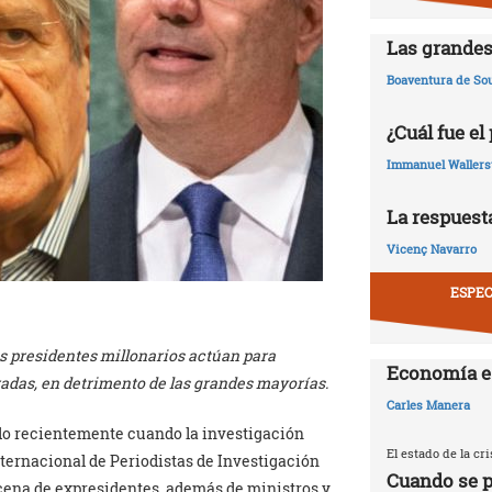
Las grandes
Boaventura de So
¿Cuál fue el
Immanuel Wallers
La respuesta
Vicenç Navarro
ESPEC
s presidentes millonarios actúan para
Economía e
radas, en detrimento de las grandes mayorías.
Carles Manera
ido recientemente cuando la investigación
El estado de la c
ternacional de Periodistas de Investigación
Cuando se p
ecena de expresidentes, además de ministros y