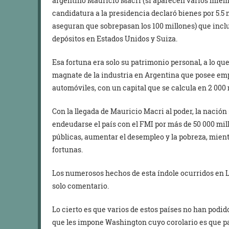
argentino Mauricio Macri (sí aparecen varios miem
candidatura a la presidencia declaró bienes por 5.5 
aseguran que sobrepasan los 100 millones) que incl
depósitos en Estados Unidos y Suiza.
Esa fortuna era solo su patrimonio personal, a lo qu
magnate de la industria en Argentina que posee emp
automóviles, con un capital que se calcula en 2 000 
Con la llegada de Mauricio Macri al poder, la nació
endeudarse el país con el FMI por más de 50 000 mil
públicas, aumentar el desempleo y la pobreza, mie
fortunas.
Los numerosos hechos de esta índole ocurridos en 
solo comentario.
Lo cierto es que varios de estos países no han podi
que les impone Washington cuyo corolario es que pa