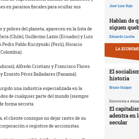
José Luis Rojo
s en paraísos fiscales para ocultar sus
Hablan de q
siguen que
 y pobres del planeta, aparecen en la lista de
era (Chile), Guillermo Lazzo (Ecuador) y Luís
Eduardo Lucita
s Pedro Pablo Kuczynski (Perú), Horacio
LA ECONOMIA
a (Colombia).
uras); Alfredo Cristiani y Francisco Flores
El socialism
i y Ernesto Pérez Balladares (Panamá).
historia
Bruno Guigue
urgido una industria especializada en la
sados de cualquier parte del mundo (siempre
Entrevista a Alej
de forma secreta.
El capitali
adentra en 
 el cliente consigue no dejar rastro de su
secular
orporación o registros de accionistas.