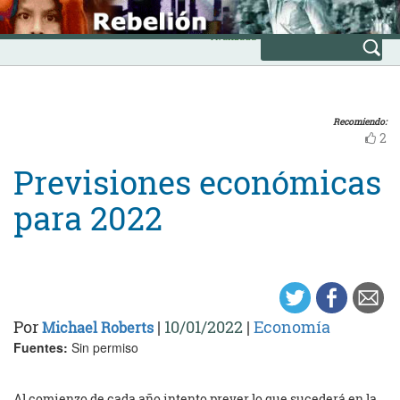
Skip
INICIO
to
Avanzada
content
Recomiendo:
2
Previsiones económicas
para 2022
Por
|
10/01/2022
|
Economía
Michael Roberts
Fuentes:
Sin permiso
Al comienzo de cada año intento prever lo que sucederá en la