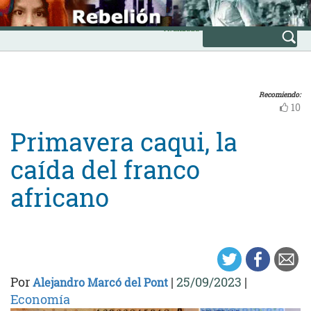
Skip
INICIO
to
Avanzada
content
Recomiendo:
10
Primavera caqui, la
caída del franco
africano
Por
|
25/09/2023
|
Alejandro Marcó del Pont
Economía