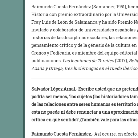
Raimundo Cuesta Fernández (Santander, 1951), licenc
Historia con premio extraordinario por la Universid
Fray Luis de León de Salamanca y ha sido Premio Na
invitado y colaborador de universidades españolas y
historias de las disciplinas escolares, las relacione
pensamiento crítico y de la génesis de la cultura 
Cronos y Fedicaria, es miembro del equipo editorial
publicaciones,
Las lecciones de Tersites
(2017),
Reli
Azaña y Ortega, tres luciérnagas en el ruedo ibéric
Salvador López Arnal.-
Escribe usted que no pretende
podría ser menos, “los sujetos (los historiadores tam
de las relaciones entre seres humanos es territorio d
esta no puede ni debe renunciar a una aproximación
crítica en qué sentido? ¿También vale para las otra
Raimundo Cuesta Fernández.-
Así ocurre, en efecto