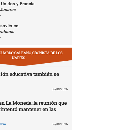
 Unidos y Francia
Monares
r
soviético
rahams
r
DUARDO GALEANO, CRONISTA DE LOS
NADIES
ión educativa también se
06/08/2026
 en La Moneda: la reunión que
 intentó mantener en las
eiva
06/08/2026