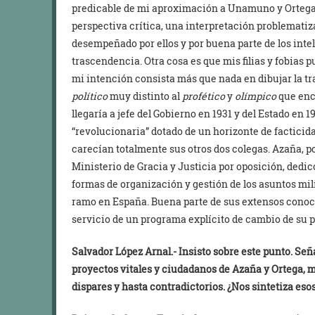
predicable de mi aproximación a Unamuno y Ortega, 
perspectiva crítica, una interpretación problematiz
desempeñado por ellos y por buena parte de los inte
trascendencia. Otra cosa es que mis filias y fobias
mi intención consista más que nada en dibujar la t
político
muy distinto al
profético
y
olímpico
que enc
llegaría a jefe del Gobierno en 1931 y del Estado en 
“revolucionaria” dotado de un horizonte de facticida
carecían totalmente sus otros dos colegas. Azaña, por
Ministerio de Gracia y Justicia por oposición, dedic
formas de organización y gestión de los asuntos mili
ramo en España. Buena parte de sus extensos conoci
servicio de un programa explícito de cambio de su p
Salvador López Arnal.-
Insisto sobre este punto. Seña
proyectos vitales y ciudadanos de Azaña y Ortega,
dispares y hasta contradictorios. ¿Nos sintetiza es