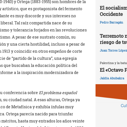
0-1940) y Ortega (1883-1955) son hombres de la
El socialism
y artístico, que es protagonista del fermento
Occidente
alante es muy discorde y sus intereses no
beral. Tal raíz compartida nace de su
Pedro Barragán
ismo y tolerancia forjados en las revoluciones
Terremoto 
utismo. A pesar de ese sustrato común, su
riesgo de t
 y una cierta hostilidad, incluso a pesar de
Juan Torres Lópe
n 1913 y coincidir en otros empeños de corte
ie de “partido de la cultura”, una egregia
Palestina y la batal
as que buscaban la educación política del
El «Octavo 
onforme a la inspiración modernizadora de
Jaldía Abubakra
su conferencia sobre
El problema español
, su ciudad natal. A esas alturas, Ortega ya
Cul
ico de Metafísica y exhibía ínfulas muy
ca. Ortega parecía nacido para triunfar
 méritos, hasta muy entrados los años veinte