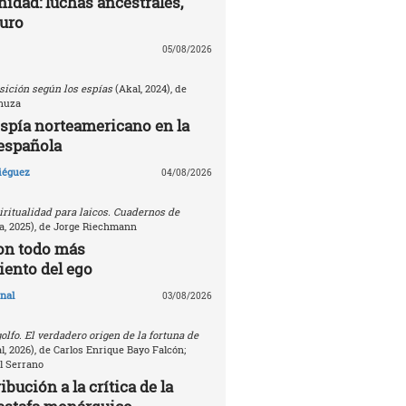
nidad: luchas ancestrales,
turo
05/08/2026
sición según los espías
(Akal, 2024), de
nuza
espía norteamericano en la
española
Diéguez
04/08/2026
ritualidad para laicos. Cuadernos de
, 2025), de Jorge Riechmann
on todo más
ento del ego
nal
03/08/2026
golfo. El verdadero origen de la fortuna de
, 2026), de Carlos Enrique Bayo Falcón;
l Serrano
bución a la crítica de la