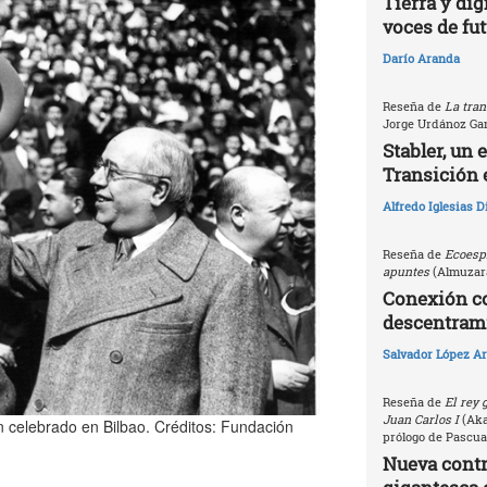
Tierra y dig
voces de fu
Darío Aranda
Reseña de
La tran
Jorge Urdánoz Ga
Stabler, un 
Transición 
Alfredo Iglesias 
Reseña de
Ecoespi
apuntes
(Almuzara
Conexión c
descentrami
Salvador López Ar
Reseña de
El rey 
Juan Carlos I
(Akal
 celebrado en Bilbao. Créditos: Fundación
prólogo de Pascua
Nueva contri