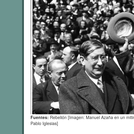
Fuentes:
Rebelión [Imagen: Manuel Azaña en un mitin
Pablo Iglesias]