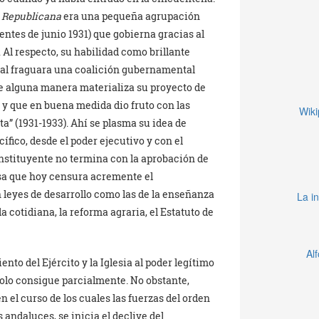
 Republicana
era una pequeña agrupación
entes de junio 1931) que gobierna gracias al
Al respecto, su habilidad como brillante
inal fraguara una coalición gubernamental
de alguna manera materializa su proyecto de
a y que en buena medida dio fruto con las
Wiki
a” (1931-1933). Ahí se plasma su idea de
ífico, desde el poder ejecutivo y con el
onstituyente no termina con la aprobación de
osa que hoy censura acremente el
n leyes de desarrollo como las de la enseñanza
La in
a cotidiana, la reforma agraria, el Estatuto de
Al
to del Ejército y la Iglesia al poder legítimo
olo consigue parcialmente. No obstante,
n el curso de los cuales las fuerzas del orden
ndaluces, se inicia el declive del