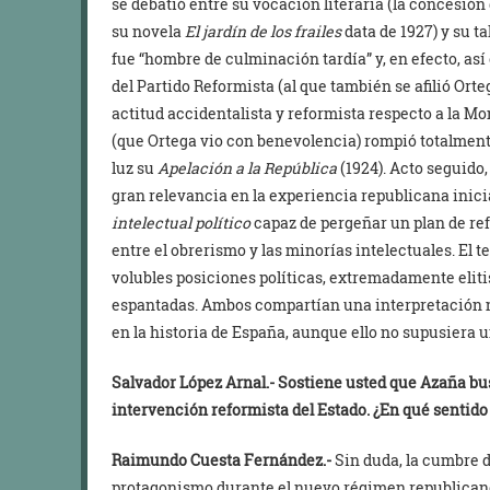
se debatió entre su vocación literaria (la concesión
su novela
El jardín de los frailes
data de 1927) y su ta
fue “hombre de culminación tardía” y, en efecto, a
del Partido Reformista (al que también se afilió Ort
actitud accidentalista y reformista respecto a la Mo
(que Ortega vio con benevolencia) rompió totalmente
luz su
Apelación a la República
(1924). Acto seguido
gran relevancia en la experiencia republicana inicia
intelectual político
capaz de pergeñar un plan de re
entre el obrerismo y las minorías intelectuales. El 
volubles posiciones políticas, extremadamente eliti
espantadas. Ambos compartían una interpretación mu
en la historia de España, aunque ello no supusiera u
Salvador López Arnal.-
Sostiene usted que Azaña bu
intervención reformista del Estado. ¿En qué sentid
Raimundo Cuesta Fernández.-
Sin duda, la cumbre d
protagonismo durante el nuevo régimen republicano