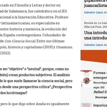
gigantesca 
juancarlista
iado en Filosofía y Letras y doctor en
ad de Salamanca, fue catedrático en el IES
Salvador López Ar
cional a la Innovación Educativa. Profesor
 latinoamericanas, es especialista en
Reseña de
La tram
(Marcial Pons, 20
s entre historia y memoria, la evolución del
Una introd
en la España contemporánea. Cofundador de
una introdu
 de
Con-Ciencia Social.
Entre sus últimas
Salvador López Ar
gión, historia y capitalismo
(2019) y
Unamuno,
o
(2022).
 ser “objetivo” o “neutral”, porque, como no
Formas d
bién) crean productos subjetivos. El análisis
emergen
e lo que suele llamarse la ciencia social, pero
Reconfigur
 desde una perspectiva crítica” ¿Perspectiva
siglo XXI
Rafael S
s dos luciérnagas?
Descarga
, pero lo que digo sobre Azaña es igualmente
Imperios