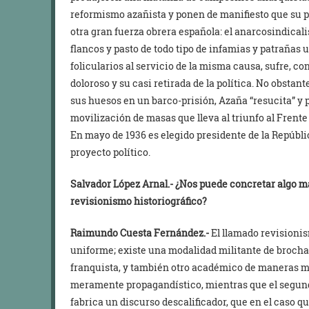
reformismo azañista y ponen de manifiesto que su pr
otra gran fuerza obrera española: el anarcosindicali
flancos y pasto de todo tipo de infamias y patrañas u
folicularios al servicio de la misma causa, sufre, co
doloroso y su casi retirada de la política. No obstan
sus huesos en un barco-prisión, Azaña “resucita” y p
movilización de masas que lleva al triunfo al Frente
En mayo de 1936 es elegido presidente de la Repúblic
proyecto político.
Salvador López Arnal.-
¿Nos puede concretar algo m
revisionismo historiográfico?
Raimundo Cuesta Fernández.-
El llamado revisionis
uniforme; existe una modalidad militante de brocha 
franquista, y también otro académico de maneras más
meramente propagandístico, mientras que el segund
fabrica un discurso descalificador, que en el caso qu