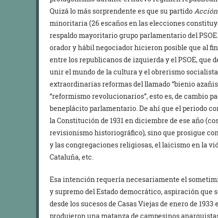
Quizá lo más sorprendente es que su partido
Acción
minoritaria (26 escaños en las elecciones constituy
respaldo mayoritario grupo parlamentario del PSOE. 
orador y hábil negociador hicieron posible que al f
entre los republicanos de izquierda y el PSOE, que 
unir el mundo de la cultura y el obrerismo socialist
extraordinarias reformas del llamado “bienio azañist
“reformismo revolucionarios”, esto es, de cambio pac
beneplácito parlamentario. De ahí que el periodo c
la Constitución de 1931 en diciembre de ese año (c
revisionismo historiográfico), sino que prosigue co
y las congregaciones religiosas, el laicismo en la vid
Cataluña, etc.
Esa intención requería necesariamente el sometimien
y supremo del Estado democrático, aspiración que s
desde los sucesos de Casas Viejas de enero de 1933 e
produjeron una matanza de campesinos anarquistas a