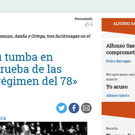
Recomiendo:
ALFONSO SA
4
muno, Azaña y Ortega, tres luciérnagas en el
Alfonso Sast
compromet
u tumba en
Pedro Barragán
rueba de las
Recuperamos uno d
 régimen del 78»
muerte
Yo acuso
Alfonso Sastre
ura
Reseña