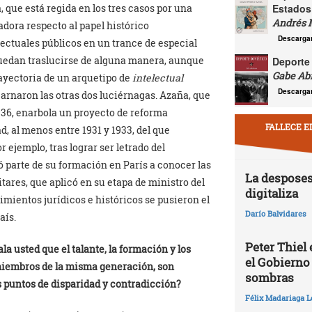
Estados
que está regida en los tres casos por una
Andrés 
adora respecto al papel histórico
Descarga
lectuales públicos en un trance de especial
 puedan traslucirse de alguna manera, aunque
Deporte 
Gabe Ab
rayectoria de un arquetipo de
intelectual
Descarga
arnaron las otras dos luciérnagas. Azaña, que
1936, enarbola un proyecto de reforma
FALLECE E
d, al menos entre 1931 y 1933, del que
 ejemplo, tras lograr ser letrado del
ó parte de su formación en París a conocer las
La desposes
tares, que aplicó en su etapa de ministro del
digitaliza
mientos jurídicos e históricos se pusieron el
Darío Balvidares
aís.
Peter Thiel
la usted que el talante, la formación y los
el Gobierno
 miembros de la misma generación, son
sombras
os puntos de disparidad y contradicción?
Félix Madariaga L