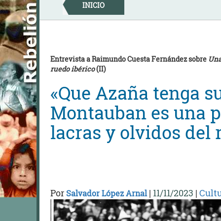
Skip
INICIO
to
content
Entrevista a Raimundo Cuesta Fernández sobre
Una
ruedo ibérico
(II)
«Que Azaña tenga s
Montauban es una p
lacras y olvidos del
Por
|
11/11/2023
|
Cult
Salvador López Arnal