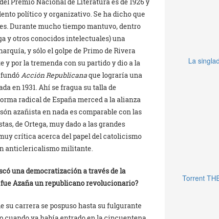
 del Premio Nacional de Literatura es de 1926 y
lento político y organizativo. Se ha dicho que
sí es. Durante mucho tiempo mantuvo, dentro
ega y otros conocidos intelectuales) una
narquía, y sólo el golpe de Primo de Rivera
La singlad
 y por la tremenda con su partido y dio a la
, fundó
Acción Republicana
que lograría una
da en 1931. Ahí se fragua su talla de
forma radical de España merced a la alianza
tesón azañista en nada es comparable con las
stas, de Ortega, muy dado a las grandes
y crítica acerca del papel del catolicismo
n anticlericalismo militante.
scó una democratización a través de la
Torrent TH
o fue Azaña un republicano revolucionario?
e su carrera se pospuso hasta su fulgurante
 cuando ya había entrado en la cincuentena.