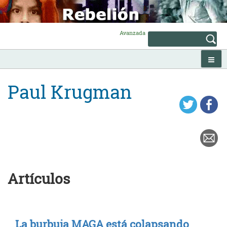
Skip
to
content
Avanzada
Paul Krugman
Artículos
La burbuja MAGA está colapsando