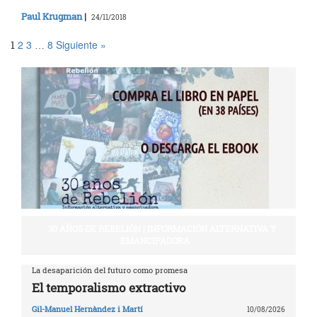
Paul Krugman
|
24/11/2018
2
3
8
Siguiente »
1
…
30 AÑOS DE REBELIÓN | INFORMACIÓN ALTERNATIVA Y
EMANCIPADORA
La desaparición del futuro como promesa
El temporalismo extractivo
Gil-Manuel Hernàndez i Martí
10/08/2026