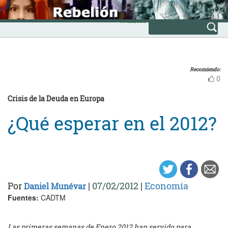
Skip
INICIO
to
Avanzada
content
Recomiendo:
0
Crisis de la Deuda en Europa
¿Qué esperar en el 2012?
Por
|
07/02/2012
|
Economía
Daniel Munévar
Fuentes:
CADTM
Las primeras semanas de Enero 2012 han servido para