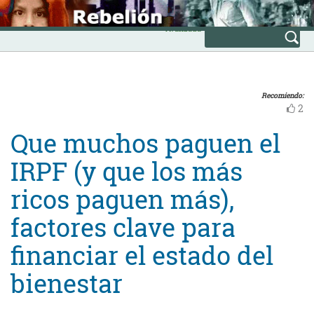
Skip
INICIO
to
Avanzada
content
Recomiendo:
2
Que muchos paguen el
IRPF (y que los más
ricos paguen más),
factores clave para
financiar el estado del
bienestar