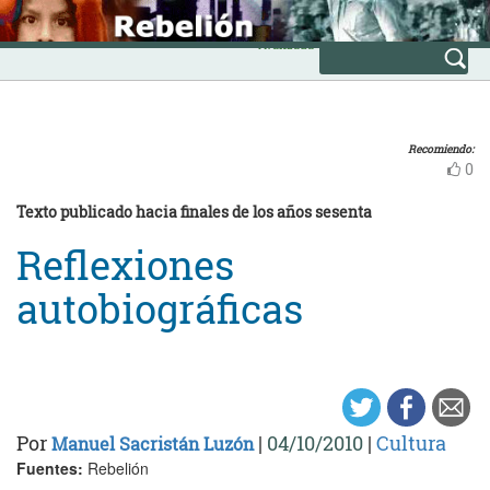
Skip
INICIO
to
Avanzada
content
Recomiendo:
0
Texto publicado hacia finales de los años sesenta
Reflexiones
autobiográficas
Por
|
04/10/2010
|
Cultura
Manuel Sacristán Luzón
Fuentes:
Rebelión