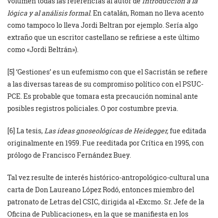
volumen todas las referencias al autor de
Introducción a la
lógica y al análisis formal
. En catalán, Roman no lleva acento
como tampoco lo lleva Jordi Beltran por ejemplo. Sería algo
extraño que un escritor castellano se refiriese a este último
como «Jordi Beltrán»).
[5] ‘Gestiones’ es un eufemismo con que el Sacristán se refiere
a las diversas tareas de su compromiso político con el PSUC-
PCE. Es probable que tomara esta precaución nominal ante
posibles registros policiales. O por costumbre previa.
[6] La tesis,
Las ideas gnoseológicas de Heidegger,
fue editada
originalmente en 1959. Fue reeditada por Crítica en 1995, con
prólogo de Francisco Fernández Buey.
Tal vez resulte de interés histórico-antropológico-cultural una
carta de Don Laureano López Rodó, entonces miembro del
patronato de Letras del CSIC, dirigida al «Excmo. Sr. Jefe de la
Oficina de Publicaciones», en la que se manifiesta en los