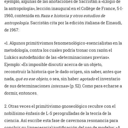
ejemplo, algunas de las anotaciones de Sacristán a «Elogio de
la antropología», lección inaugural en el Collège de France, 5-I-
1960, contenida en
Raza e historia y otros estudios de
antropología
. Sacristán cita por la edición italiana de Einaudi,
de 1967:
«1. Algunos primitivismos fenomenológico-esencialistas en la
metodología, contra los cuales podría tronar con razón el
Lukács autodefinidor de las «determinaciones previas».
Ejemplo: «Es imposible discutir acerca de un objeto,
reconstruir la historia que le dado origen, sin saber, antes que
nada,
qué es ese objeto,
o sea, sin haber
agotado
el inventario
de sus determinaciones
internas
» (p. 52). Como para echarse a
dormir, entonces.
2. Otras veces el primitivismo gnoseológico recubre con el
nobilísimo énfasis de L-S perogrulladas de la teoría de la
ciencia. Así escribe esta fase de cavernosa resonancia para
concluir su (innecesaria) justificación del uso de modelos: «A