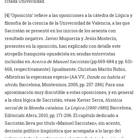
citada Universidad.
[4] ‘Oposición’ refiere a las oposiciones a la cátedra de Lógica y
filosofía de la ciencia de la Universidad de Valencia, a las que
Sacristán se presentó en los inicios de los sesenta con
resultado negativo. Javier Muguerza y Jesús Mosterín,
presentes en la oposición, han explicado con detalle este
atropello franquista-opusdeísta en sendas entrevistas
incluidas en
Acerca de Manuel Sacristán
(pp.669-684 y pp. 631-
668, respectivamente). Igualmente, Christian Martín Rubio,
«Mientras la esperanza espera» (AA.VV.,
Donde no habita el
olvido
, Barcelona, Montesinos, 2005, pp. 257-286). Para una
aproximación muy discutible a estas oposiciones, y en general
a la obra lógica de Sacristán, véase Xavier Serra,
Història
social de la filosofia catalana. La Lógica (1900-1980),
Barcelona,
Editorials Afers, 2010, pp. 171-206. El capítulo dedicado a
Sacristán lleva por título «Manuel Sacristan», sin acento,
decisión político-lingüística que acompaña a lo largo del