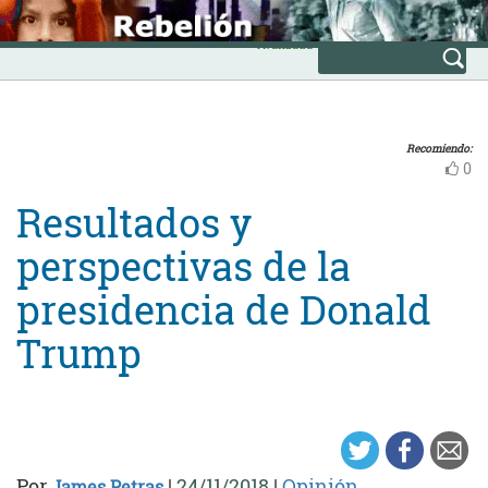
Skip
INICIO
to
Avanzada
content
Recomiendo:
0
Resultados y
perspectivas de la
presidencia de Donald
Trump
Por
|
24/11/2018
|
Opinión
James Petras