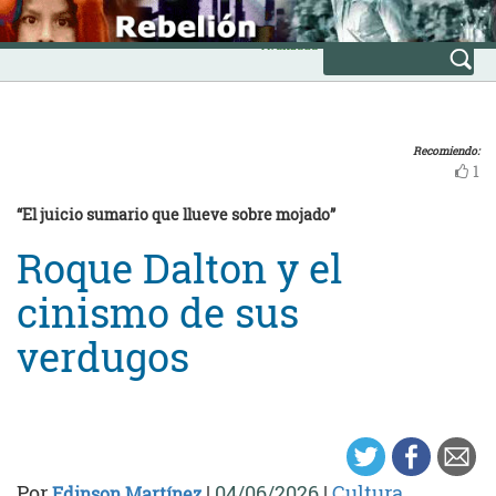
Skip
INICIO
to
Avanzada
content
Recomiendo:
1
“El juicio sumario que llueve sobre mojado”
Roque Dalton y el
cinismo de sus
verdugos
Por
|
04/06/2026
|
Cultura
Edinson Martínez