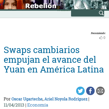
Skip
INICIO
to
Avanzada
content
Recomiendo:
0
Swaps cambiarios
empujan el avance del
Yuan en América Latina
Por
|
Oscar Ugarteche
,
Ariel Noyola Rodríguez
11/04/2013
|
Economía