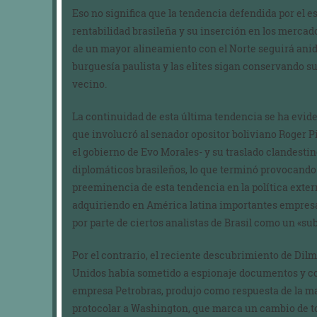
Eso no significa que la tendencia defendida por el 
rentabilidad brasileña y su inserción en los mercad
de un mayor alineamiento con el Norte seguirá anid
burguesía paulista y las elites sigan conservando su
vecino.
La continuidad de esta última tendencia se ha eviden
que involucró al senador opositor boliviano Roger P
el gobierno de Evo Morales- y su traslado clandestin
diplomáticos brasileños, lo que terminó provocando 
preeminencia de esta tendencia en la política exter
adquiriendo en América latina importantes empresas
por parte de ciertos analistas de Brasil como un «sub
Por el contrario, el reciente descubrimiento de Dil
Unidos había sometido a espionaje documentos y co
empresa Petrobras, produjo como respuesta de la m
protocolar a Washington, que marca un cambio de ton