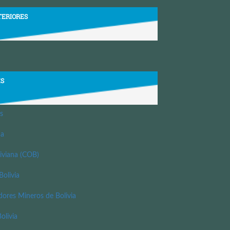
TERIORES
ES
s
ca
iviana (COB)
Bolivia
dores Mineros de Bolivia
olivia