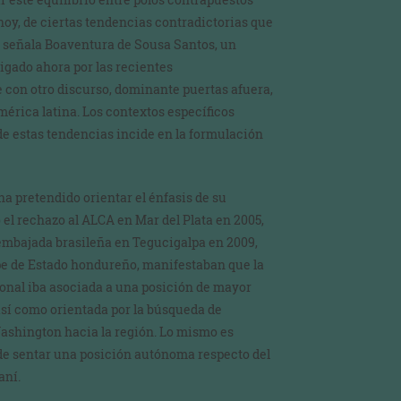
hoy, de ciertas tendencias contradictorias que
mo señala Boaventura de Sousa Santos, un
tigado ahora por las recientes
 con otro discurso, dominante puertas afuera,
América latina. Los contextos específicos
de estas tendencias incide en la formulación
ha pretendido orientar el énfasis de su
el rechazo al ALCA en Mar del Plata en 2005,
 embajada brasileña en Tegucigalpa en 2009,
lpe de Estado hondureño, manifestaban que la
cional iba asociada a una posición de mayor
así como orientada por la búsqueda de
Washington hacia la región. Lo mismo es
 de sentar una posición autónoma respecto del
aní.