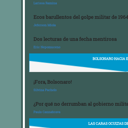
Larissa Ramina
Ecos barullentos del golpe militar de 196
Jeferson Miola
Dos lecturas de una fecha mentirosa
Eric Nepomuceno
BOLSONARO HACIA 
¡Fora, Bolsonaro!
Silvina Pachelo
¿Por qué no derrumban al gobierno milit
Paulo Cannabrava
LAS CARAS OCULTAS D