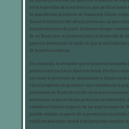
sería expresión de la existencia, que perdura hasta 
se manifiestan al interior de Itamaraty. Existe, co
discurso histórico del «Brasil potencia», un poco mi
manifestaciones de junio. Al mismo tiempo coexiste
de un Brasil que se proyecta junto al desarrollo de 
parecen determinar el modo en que la articulación 
de la política externa.
Sin embargo, es evidente que el gobierno brasileño 
política externa hacia América latina. Hechos como 
así como la provisión de alojamiento a Zelaya en la
con el propósito de promover una resistencia al go
pretensión de Brasil de incidir en la arena interna
autonomía respecto de las potencias occidentales, 
establecer límites respecto de las aspiraciones de 
posible señalar respecto de la pretensión brasileña
conflicto palestino-israelí y del programa nuclear ir