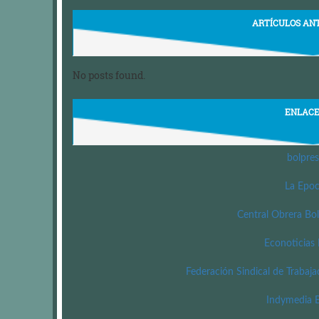
ARTÍCULOS AN
No posts found.
ENLAC
bolpres
La Epo
Central Obrera Bol
Econoticias 
Federación Sindical de Trabaja
Indymedia B