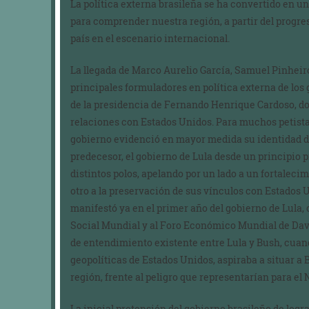
La política externa brasileña se ha convertido en u
para comprender nuestra región, a partir del progre
país en el escenario internacional.
La llegada de Marco Aurelio García, Samuel Pinhei
principales formuladores en política externa de los
de la presidencia de Fernando Henrique Cardoso, do
relaciones con Estados Unidos. Para muchos petistas,
gobierno evidenció en mayor medida su identidad de
predecesor, el gobierno de Lula desde un principio 
distintos polos, apelando por un lado a un fortalecim
otro a la preservación de sus vínculos con Estados U
manifestó ya en el primer año del gobierno de Lula, 
Social Mundial y al Foro Económico Mundial de Davo
de entendimiento existente entre Lula y Bush, cuan
geopolíticas de Estados Unidos, aspiraba a situar a B
región, frente al peligro que representarían para el
La inicial pretensión del gobierno brasileño de logr