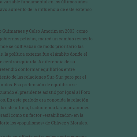
na variable fundamental en los últimos años
sivo aumento de la influencia de este extenso
ro Guimaraes y Celso Amorim en 2003, como
 gobiernos petistas, marcó un cambio respecto
nde se cultivaban de modo prioritario las
 la política externa fue el ámbito donde el
 centroizquierda. A diferencia de su
pretendió conformar equilibrios entre
iento de las relaciones Sur-Sur, pero por el
nidos. Esa pretensión de equilibrio se
cuando el presidente asistió por igual al Foro
s. En este período era conocida la relación
do este último, traduciendo las aspiraciones
rasil como un factor «estabilizador» en la
 Norte los «populismos» de Chávez y Morales.
ar este equilibrio entre polos contrapuestos