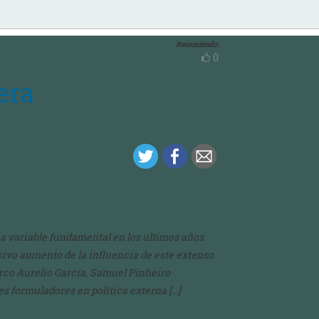
Recomiendo:
0
era
na variable fundamental en los últimos años
sivo aumento de la influencia de este extenso
arco Aurelio García, Samuel Pinheiro
 formuladores en política externa […]