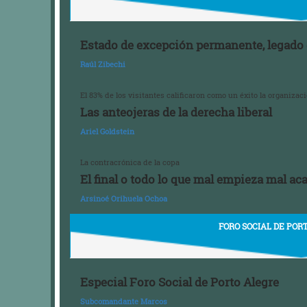
Estado de excepción permanente, legado
Raúl Zibechi
El 83% de los visitantes calificaron como un éxito la organizac
Las anteojeras de la derecha liberal
Ariel Goldstein
La contracrónica de la copa
El final o todo lo que mal empieza mal ac
Arsinoé Orihuela Ochoa
FORO SOCIAL DE POR
Especial Foro Social de Porto Alegre
Subcomandante Marcos