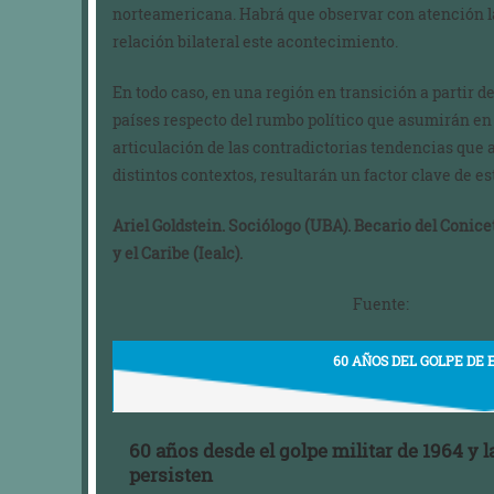
norteamericana. Habrá que observar con atención la
relación bilateral este acontecimiento.
En todo caso, en una región en transición a partir de
países respecto del rumbo político que asumirán en l
articulación de las contradictorias tendencias que a
distintos contextos, resultarán un factor clave de e
Ariel Goldstein. Sociólogo (UBA). Becario del Conice
y el Caribe (Iealc).
Fuente:
60 AÑOS DEL GOLPE DE 
60 años desde el golpe militar de 1964 y
persisten