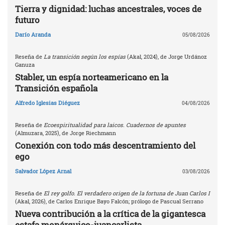
Tierra y dignidad: luchas ancestrales, voces de
futuro
Darío Aranda
05/08/2026
Reseña de
La transición según los espías
(Akal, 2024), de Jorge Urdánoz
Ganuza
Stabler, un espía norteamericano en la
Transición española
Alfredo Iglesias Diéguez
04/08/2026
Reseña de
Ecoespiritualidad para laicos. Cuadernos de apuntes
(Almuzara, 2025), de Jorge Riechmann
Conexión con todo más descentramiento del
ego
Salvador López Arnal
03/08/2026
Reseña de
El rey golfo. El verdadero origen de la fortuna de Juan Carlos I
(Akal, 2026), de Carlos Enrique Bayo Falcón; prólogo de Pascual Serrano
Nueva contribución a la crítica de la gigantesca
estafa monárquico-juancarlista