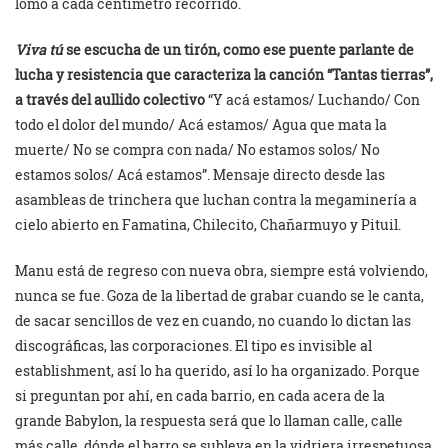
lomo a cada centímetro recorrido.
Viva tú
se escucha de un tirón, como ese puente parlante de
lucha y resistencia que caracteriza la canción “Tantas tierras”,
a través del aullido colectivo
“Y acá estamos/ Luchando/ Con
todo el dolor del mundo/ Acá estamos/ Agua que mata la
muerte/ No se compra con nada/ No estamos solos/ No
estamos solos/ Acá estamos”. Mensaje directo desde las
asambleas de trinchera que luchan contra la megaminería a
cielo abierto en Famatina, Chilecito, Chañarmuyo y Pituil.
Manu está de regreso con nueva obra, siempre está volviendo,
nunca se fue. Goza de la libertad de grabar cuando se le canta,
de sacar sencillos de vez en cuando, no cuando lo dictan las
discográficas, las corporaciones. El tipo es invisible al
establishment, así lo ha querido, así lo ha organizado. Porque
si preguntan por ahí, en cada barrio, en cada acera de la
grande Babylon, la respuesta será que lo llaman calle, calle
más calle, dónde el barro se subleva en la vidriera irrespetuosa