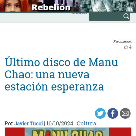
Skip
INICIO
to
Avanzada
content
Recomiendo:
4
Último disco de Manu
Chao: una nueva
estación esperanza
Por
|
10/10/2024
|
Cultura
Javier Tucci