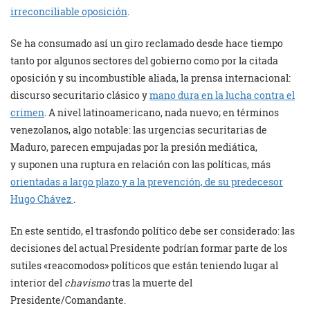
irreconciliable oposición
.
Se ha consumado así un giro reclamado desde hace tiempo
tanto por algunos sectores del gobierno como por la citada
oposición y su incombustible aliada, la prensa internacional:
discurso securitario clásico y
mano dura en la lucha contra el
crimen
. A nivel latinoamericano, nada nuevo; en términos
venezolanos, algo notable: las urgencias securitarias de
Maduro, parecen empujadas por la presión mediática,
y
suponen una ruptura en relación con las políticas, más
orientadas a largo plazo y a la prevención, de su predecesor
Hugo Chávez
.
En este sentido, el trasfondo político debe ser considerado: las
decisiones del actual Presidente podrían formar parte de los
sutiles «reacomodos» políticos que están teniendo lugar al
interior del
chavismo
tras la muerte del
Presidente/Comandante.