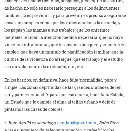
clásicos del Estado (policías, abogados, jueces). En los barrios,
de hecho, no solo es necesario perseguir a los delincuentes:
también, lo es prevenir… y para prevenir es preciso asegurarse
cosas tan simples como que los niños acudan a la escuela, y
los papás y las mamás a sus trabajos; que los enfermos
mentales reciban la atención médica necesaria; que no haya
violencia intrafamiliar; que los jóvenes busquen y encuentren
empleo; que haya un mínimo de planificación familiar; que la
cultura de la violencia no arraigue; que el trabajo y el estudio
sea un valor contra la exclusión, etc., etc.
En los barrios, en definitiva, hace falta ‘normalidad’ pura y
simple. Las zonas deprimidas de las grandes ciudades deben
ser y parecer ciudad. Y para que eso ocurra, hace falta Estado,
un Estado que le cambie el alma al tejido urbano y deje de
pintarnos las casas de colores.
* Juan Agulló es sociólogo,
geotlati@gmail.com
; Rafel Rico
Ríos es Ingeniero de Telecomunicación, @rafaelricorios