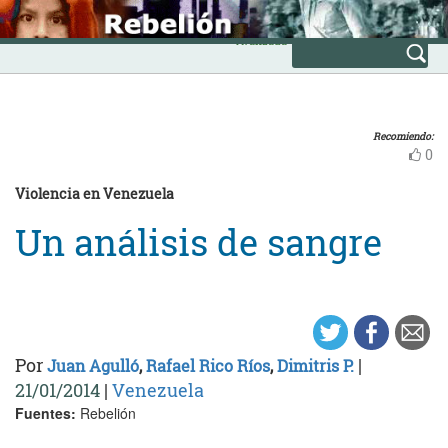
Skip
INICIO
to
Avanzada
content
Recomiendo:
0
Violencia en Venezuela
Un análisis de sangre
Por
|
Juan Agulló
,
Rafael Rico Ríos
,
Dimitris P.
21/01/2014
|
Venezuela
Fuentes:
Rebelión