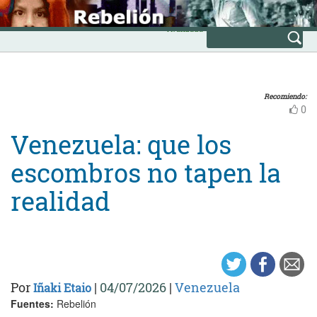
Skip
INICIO
to
Avanzada
content
Recomiendo:
0
Venezuela: que los
escombros no tapen la
realidad
Por
|
04/07/2026
|
Venezuela
Iñaki Etaio
Fuentes:
Rebelión