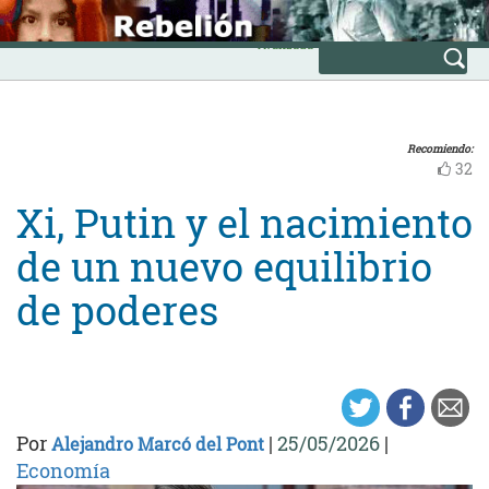
Skip
INICIO
to
Avanzada
content
Recomiendo:
32
Xi, Putin y el nacimiento
de un nuevo equilibrio
de poderes
Por
|
25/05/2026
|
Alejandro Marcó del Pont
Economía