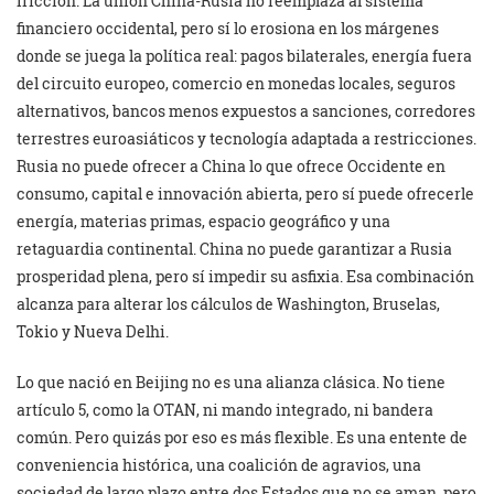
fricción. La unión China-Rusia no reemplaza al sistema
financiero occidental, pero sí lo erosiona en los márgenes
donde se juega la política real: pagos bilaterales, energía fuera
del circuito europeo, comercio en monedas locales, seguros
alternativos, bancos menos expuestos a sanciones, corredores
terrestres euroasiáticos y tecnología adaptada a restricciones.
Rusia no puede ofrecer a China lo que ofrece Occidente en
consumo, capital e innovación abierta, pero sí puede ofrecerle
energía, materias primas, espacio geográfico y una
retaguardia continental. China no puede garantizar a Rusia
prosperidad plena, pero sí impedir su asfixia. Esa combinación
alcanza para alterar los cálculos de Washington, Bruselas,
Tokio y Nueva Delhi.
Lo que nació en Beijing no es una alianza clásica. No tiene
artículo 5, como la OTAN, ni mando integrado, ni bandera
común. Pero quizás por eso es más flexible. Es una entente de
conveniencia histórica, una coalición de agravios, una
sociedad de largo plazo entre dos Estados que no se aman, pero