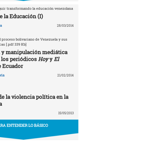
guir transformando la educación venezolana
e la Educación (I)
na
28/03/2014
 proceso bolivariano de Venezuela y sus
as [.pdf 339 Kb]
 y manipulación mediática
 los periódicos
Hoy
y
El
 Ecuador
via
21/02/2014
e la violencia política en la
a
15/05/2013
RA ENTENDER LO BÁSICO