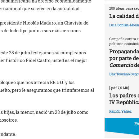
n sudamericana ha crecido económicamente
ternacional que se vive en la actualidad.
200 ideas para se
La calidad d
 presidente Nicolás Maduro, un Chavista de
Luis Bonilla-Moli
s de todo tipo junto a sus más cercanos
Campaña contra el
políticas económic
Propaganda
ste 28 de julio festejamos su cumpleaños
por parte de
er histórico Fidel Castro, usted es el mejor
Comercio
de
Dax Toscano Sego
bloqueo que nos arrecia EE.UU. y los
[.pdf 7,6 Mb]
vuelto, pero le aseguramos que triunfaremos al
Los padres d
IV Repúblic
Ramón Yáñez
 hijas, la menor, nació un 28 de julio como
nosotros.
PA
andante.