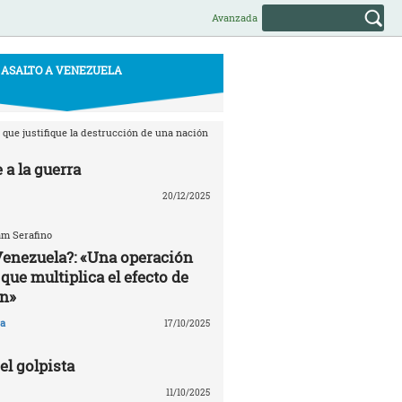
Avanzada
ASALTO A VENEZUELA
que justifique la destrucción de una nación
 a la guerra
20/12/2025
am Serafino
Venezuela?: «Una operación
que multiplica el efecto de
n»
a
17/10/2025
l golpista
11/10/2025