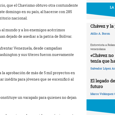
rio, que el Chavismo obtuvo otra contundente
LA
ste domingo en su país, al hacerse con 285
rritorio nacional.
Chávez y la
a al mundo y a los enemigos acérrimos
Atilio A. Boron
n dejado de asediar a la patria de Bolívar.
Entrevista a Rolan
enfrentar Venezuela, desde campañas
venezolana
Washington y sus títeres fueron nuevamente
«Chávez no s
tenía que ha
Salvador López Ar
a la aprobación de más de 5 mil proyectos en
r inédita para jóvenes que se escenificó al
El legado d
futuro
Marco Velázquez 
constituye un varapalo para quienes no dejan