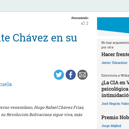
Recomiendo:
2
te Chávez en su
No hay argumento 
por otra
Hacer frente
Javier Tolcachier
Entrevista a Willi
¿La CIA en 
zuela
psicológica 
intimidació
José Negrón Valer
r eterno venezolano, Hugo Rafael Chávez Frías,
e su Revolución Bolivariana sigue viva, más
Premio Nobe
Jorge Majfud