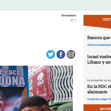
Recomiendo:
CENT
1
Bancos que 
Andrea Amantegui
Israel vuelv
Líbano y as
La situación es m
En la RDC e
alarmante
Guillermo Algar G
DICCIO