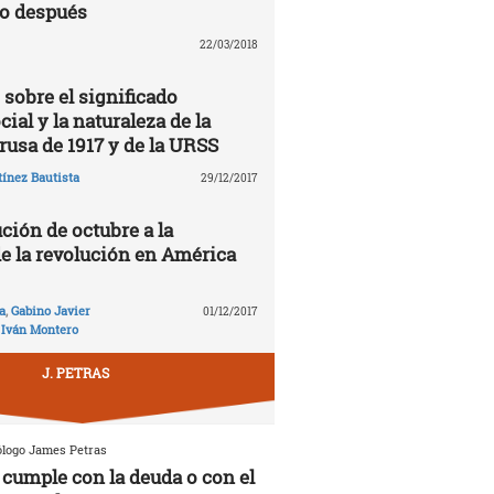
lo después
22/03/2018
 sobre el significado
cial y la naturaleza de la
rusa de 1917 y de la URSS
ínez Bautista
29/12/2017
ción de octubre a la
de la revolución en América
a
,
Gabino Javier
01/12/2017
,
Iván Montero
J. PETRAS
ólogo James Petras
cumple con la deuda o con el