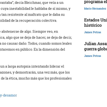
programa el
levantaba”, decía Bleichmar, que veía a un
cuya inestabilidad le hablaba de sí mismo, y
Mario Hernandez
 tan resistente al maltrato que le daba su
Estados Uni
ilidad de la recuperación colectiva.
histórico
e abstenerse de algo. Siempre veo, en
James Petras
a, algo que se deja de hacer, se deja de decir,
Julian Assa
ra no causar daño. Todos, cuando somos leales
guerra glob
ontaremos en público. En la dimensión del
James Petras
n a larga autopsia intentando liderar el
razones, y demostrarán, una vez más, que los
 de la ética, mucho más que los profesionales
-y-desamor