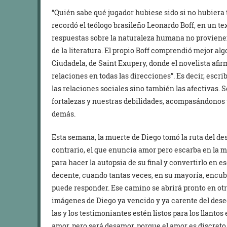
“Quién sabe qué jugador hubiese sido si no hubiera t
recordó el teólogo brasileño Leonardo Boff, en un te
respuestas sobre la naturaleza humana no provienen n
de la literatura. El propio Boff comprendió mejor al
Ciudadela, de Saint Exupery, donde el novelista af
relaciones en todas las direcciones”. Es decir, escri
las relaciones sociales sino también las afectivas
fortalezas y nuestras debilidades, acompasándonos to
demás.
Esta semana, la muerte de Diego tomó la ruta del desa
contrario, el que enuncia amor pero escarba en la m
para hacer la autopsia de su final y convertirlo en e
decente, cuando tantas veces, en su mayoría, encubre
puede responder. Ese camino se abrirá pronto en otr
imágenes de Diego ya vencido y ya carente del deseo
las y los testimoniantes estén listos para los llanto
amor, pero será desamor, porque el amor es discreto