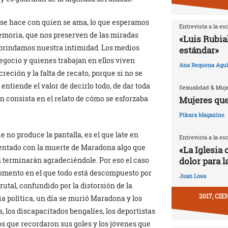
 se hace con quien se ama, lo que esperamos
Entrevista a la es
moria, que nos preserven de las miradas
«Luis Rubia
s brindamos nuestra intimidad. Los medios
estándar»
negocio y quienes trabajan en ellos viven
Ana Requena Agui
eción y la falta de recato, porque si no se
 entiende el valor de decirlo todo, de dar toda
Sexualidad & Muj
 consista en el relato de cómo se esforzaba
Mujeres que
Pikara Magazine
e no produce la pantalla, es el que late en
Entrevista a la es
entado con la muerte de Maradona algo que
«La Iglesia 
n terminarán agradeciéndole. Por eso el caso
dolor para l
omento en el que todo está descompuesto por
Juan Losa
utal, confundido por la distorsión de la
2017, CI
a política, un día se murió Maradona y los
, los discapacitados bengalíes, los deportistas
s que recordaron sus goles y los jóvenes que