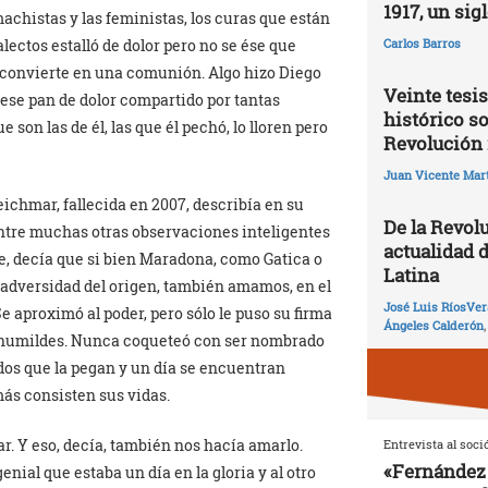
1917, un sig
 machistas y las feministas, los curas que están
lectos estalló de dolor pero no se ése que
Carlos Barros
 reconvierte en una comunión. Algo hizo Diego
Veinte tesis
ese pan de dolor compartido por tantas
histórico so
son las de él, las que él pechó, lo lloren pero
Revolución 
Juan Vicente Mart
leichmar, fallecida en 2007, describía en su
De la Revolu
tre muchas otras observaciones inteligentes
actualidad 
, decía que si bien Maradona, como Gatica o
Latina
 adversidad del origen, también amamos, en el
José Luis RíosVer
e aproximó al poder, pero sólo le puso su firma
Ángeles Calderón
los humildes. Nunca coqueteó con ser nombrado
idos que la pegan y un día se encuentran
ás consisten sus vidas.
. Y eso, decía, también nos hacía amarlo.
Entrevista al soci
«Fernández 
enial que estaba un día en la gloria y al otro