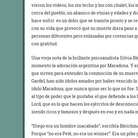
vieron los videos, los sin techo y los con chalet, los
cerca del pueblo, un abanico de etnias y edades y dia
hace sufrir: es un dolor que se tramita pronto y se
con su vida que provocó que su muerte diera paso a 
personas diferentes pero enlazadas por creencias que 
con gratitud.
Una vieja nota de la brillante psicoanalista Silvia B
momento la adoración argentina por Maradona. Y en
que sirven para entender la conmoción de su muerte
Gardel, han sido ídolos amados por haber vencido la
ídolo Maradona, que nunca quiso ser lo que no fue. S
al tipo de poder que le gustaba: el que defiende a 
Lord, que es lo que hacen los ejércitos de desconoc
siendo ricos y famosos y después en eso y en nada m
“Diego era un hombre inacabado”, escribía Bleichmar
Porque “no era Pelé, no era un winner”. Era un pibe g