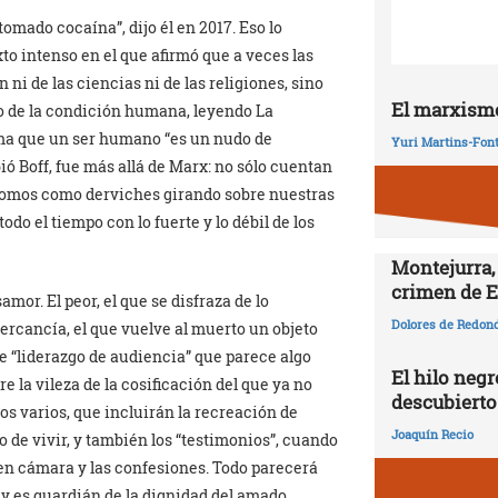
omado cocaína”, dijo él en 2017. Eso lo
xto intenso en el que afirmó que a veces las
i de las ciencias ni de las religiones, sino
El marxismo
go de la condición humana, leyendo La
irma que un ser humano “es un nudo de
Yuri Martins-Fon
bió Boff, fue más allá de Marx: no sólo cuentan
. Somos como derviches girando sobre nuestras
do el tiempo con lo fuerte y lo débil de los
Montejurra,
crimen de E
mor. El peor, el que se disfraza de lo
Dolores de Redon
ercancía, el que vuelve al muerto un objeto
se “liderazgo de audiencia” que parece algo
El hilo negr
 la vileza de la cosificación del que ya no
descubierto
os varios, que incluirán la recreación de
Joaquín Recio
 de vivir, y también los “testimonios”, cuando
s en cámara y las confesiones. Todo parecerá
 y es guardián de la dignidad del amado.