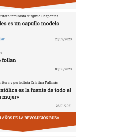
critora feminista Virginie Despentes
les es un capullo modelo
lar
23/09/2023
er
 follan
03/06/2023
critora y periodista Cristina Fallarás
católica es la fuente de todo el
a mujer»
23/01/2021
EN AÑOS DE LA REVOLUCIÓN RUSA