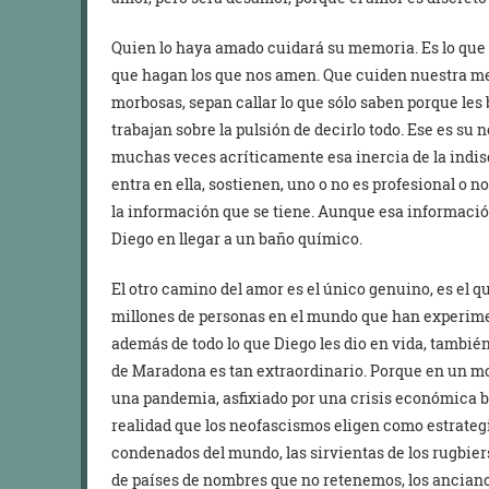
Quien lo haya amado cuidará su memoria. Es lo que
que hagan los que nos amen. Que cuiden nuestra me
morbosas, sepan callar lo que sólo saben porque le
trabajan sobre la pulsión de decirlo todo. Ese es su 
muchas veces acríticamente esa inercia de la indiscr
entra en ella, sostienen, uno o no es profesional o no
la información que se tiene. Aunque esa información
Diego en llegar a un baño químico.
El otro camino del amor es el único genuino, es el qu
millones de personas en el mundo que han experim
además de todo lo que Diego les dio en vida, tambié
de Maradona es tan extraordinario. Porque en un m
una pandemia, asfixiado por una crisis económica br
realidad que los neofascismos eligen como estrategi
condenados del mundo, las sirvientas de los rugbiers
de países de nombres que no retenemos, los anciano