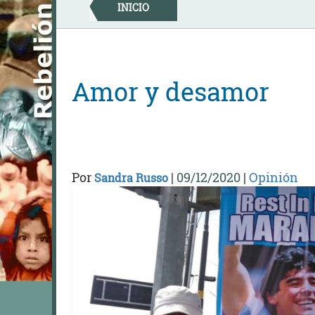
Skip
INICIO
to
content
Amor y desamor
Por
|
09/12/2020
|
Opinión
Sandra Russo