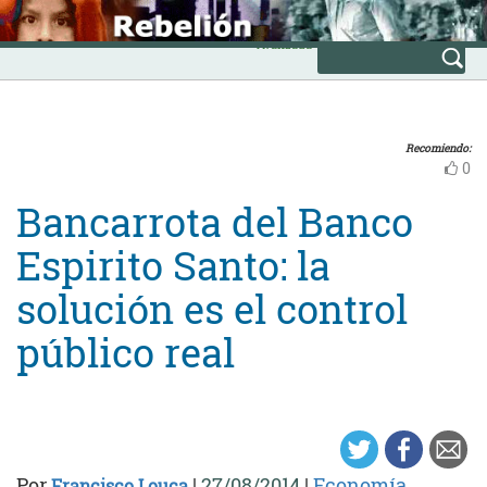
Skip
INICIO
to
Avanzada
content
Recomiendo:
0
Bancarrota del Banco
Espirito Santo: la
solución es el control
público real
Por
|
27/08/2014
|
Economía
Francisco Louça