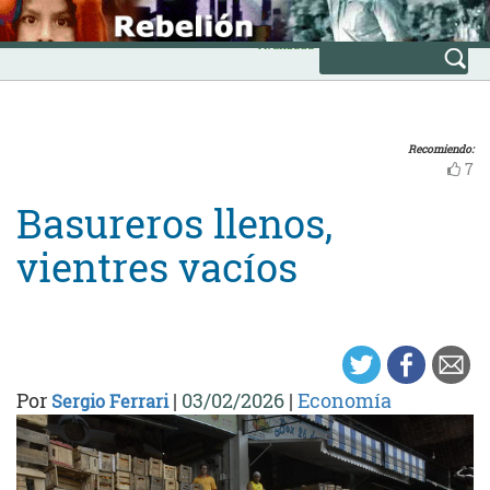
Skip
INICIO
to
Avanzada
content
Recomiendo:
7
Basureros llenos,
vientres vacíos
Por
|
03/02/2026
|
Economía
Sergio Ferrari