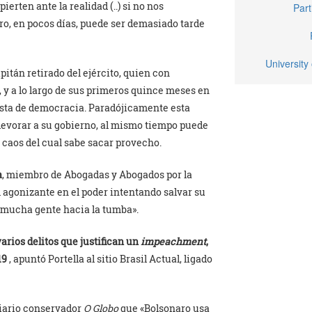
rten ante la realidad (..) si no nos
Part
aro, en pocos días, puede ser demasiado tarde
University 
apitán retirado del ejército, quien con
, y a lo largo de sus primeros quince meses en
resta de democracia. Paradójicamente esta
 devorar a su gobierno, al mismo tiempo puede
 caos del cual sabe sacar provecho.
a
, miembro de Abogadas y Abogados por la
agonizante en el poder intentando salvar su
a mucha gente hacia la tumba».
arios delitos que justifican un
impeachment
,
19
, apuntó Portella al sitio Brasil Actual, ligado
diario conservador
O Globo
que «Bolsonaro usa