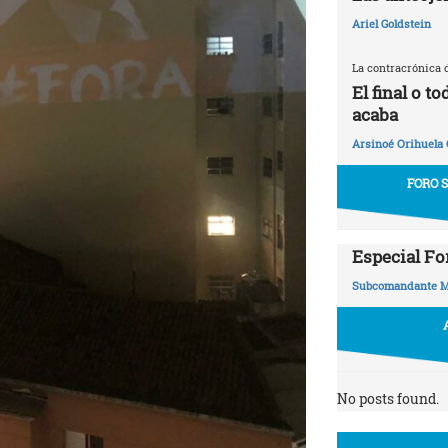
Ariel Goldstein
La contracrónica 
El final o t
acaba
Arsinoé Orihuela
FORO 
Especial Fo
Subcomandante M
No posts found.