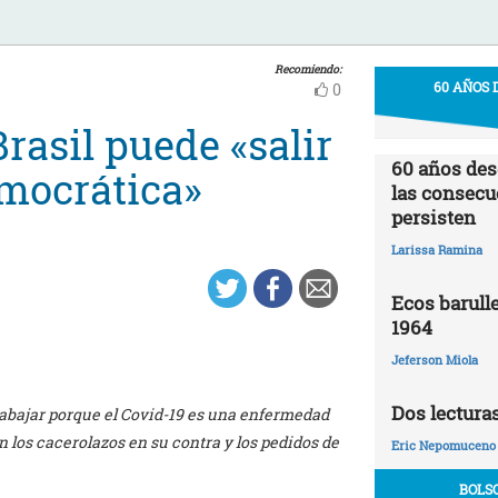
Recomiendo:
60 AÑOS 
0
rasil puede «salir
60 años desd
mocrática»
las consecu
persisten
Larissa Ramina
Ecos barulle
1964
Jeferson Miola
Dos lectura
trabajar porque el Covid-19 es una enfermedad
 los cacerolazos en su contra y los pedidos de
Eric Nepomuceno
BOLS