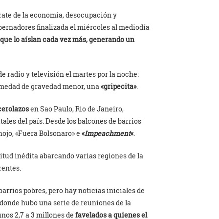
rate de la economía, desocupación y
ernadores finalizada el miércoles al mediodía
 que lo aíslan cada vez más, generando un
e radio y televisión el martes por la noche:
ermedad de gravedad menor, una
«gripecita»
.
cerolazos
en Sao Paulo, Rio de Janeiro,
tales del país. Desde los balcones de barrios
enojo, «Fuera Bolsonaro» e
«
Impeachment
«
.
itud inédita abarcando varias regiones de la
rentes.
arrios pobres, pero hay noticias iniciales de
 donde hubo una serie de reuniones de la
unos 2,7 a 3 millones de
favelados a quienes el