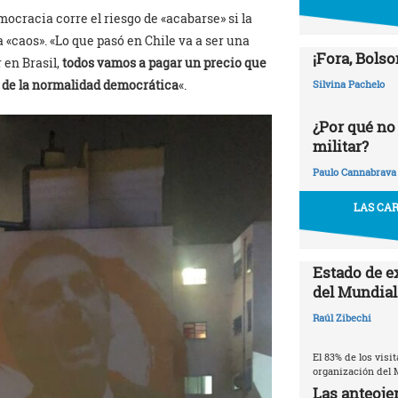
ocracia corre el riesgo de «acabarse» si la
«caos». «Lo que pasó en Chile va a ser una
¡Fora, Bolso
 en Brasil,
todos vamos a pagar un precio que
le de la normalidad democrática
«.
Silvina Pachelo
¿Por qué no
militar?
Paulo Cannabrava
LAS CAR
Estado de e
del Mundial
Raúl Zibechi
El 83% de los visi
organización del 
Las anteojer