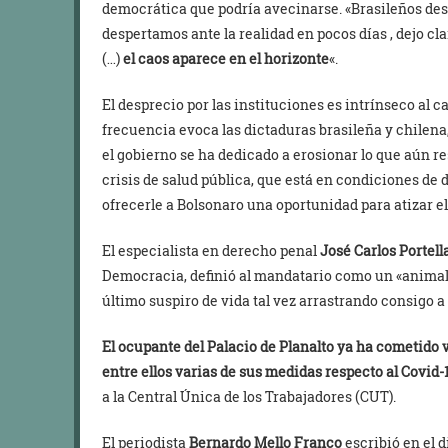
democrática que podría avecinarse. «Brasileños despie
despertamos ante la realidad en pocos días , dejo cl
(…)
el caos aparece en el horizonte
«.
El desprecio por las instituciones es intrínseco al c
frecuencia evoca las dictaduras brasileña y chilena
el gobierno se ha dedicado a erosionar lo que aún 
crisis de salud pública, que está en condiciones de
ofrecerle a Bolsonaro una oportunidad para atizar el
El especialista en derecho penal
José Carlos Portell
Democracia, definió al mandatario como un «animal 
último suspiro de vida tal vez arrastrando consigo 
El ocupante del Palacio de Planalto ya ha cometido v
entre ellos varias de sus medidas respecto al Covid-
a la Central Única de los Trabajadores (CUT).
El periodista
Bernardo Mello Franco
escribió en el 