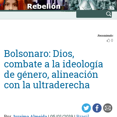
Skip
INICIO
to
Avanzada
content
Recomiendo:
0
Bolsonaro: Dios,
combate a la ideología
de género, alineación
con la ultraderecha
Por
|
05/01/2019
|
Brasil
Juraima Almeida