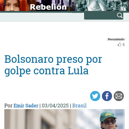
Skip
INICIO
to
Avanzada
content
Recomiendo:
4
Bolsonaro preso por
golpe contra Lula
Por
|
03/04/2025
|
Brasil
Emir Sader