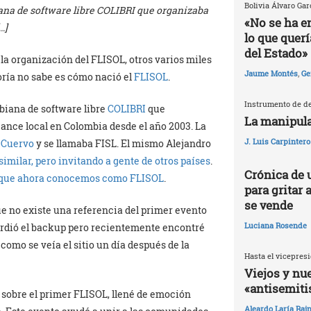
Bolivia Álvaro Gar
ana de software libre COLIBRI que organizaba
«No se ha e
…]
lo que quer
del Estado»
la organización del FLISOL, otros varios miles
Jaume Montés
,
Ge
yoría no sabe es cómo nació el
FLISOL
.
Instrumento de de
biana de software libre
COLIBRI
que
La manipula
ance local en Colombia desde el año 2003. La
J. Luis Carpintero
 Cuervo
y se llamaba FISL. El mismo Alejandro
imilar, pero invitando a gente de otros países
.
Crónica de 
lo que ahora conocemos como FLISOL
.
para gritar 
se vende
que no existe una referencia del primer evento
Luciana Rosende
erdió el backup pero recientemente encontré
como se veía el sitio un día después de la
Hasta el vicepresi
Viejos y nu
«antisemit
 sobre el primer FLISOL, llené de emoción
Aleardo Laría Rajn