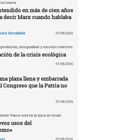
cía Linera
ntendido en más de cien años
ía decir Marx cuando hablaba
rard Serralabós
07/08/2026
predación, desigualdad y suicidio colectivo
ción de la crisis ecológica
07/08/2026
una plaza llena y embarrada
al Congreso que la Patria no
07/08/2026
dente Vance está en la mira de Israel
evos usos del
ismo»
eri
07/08/2026