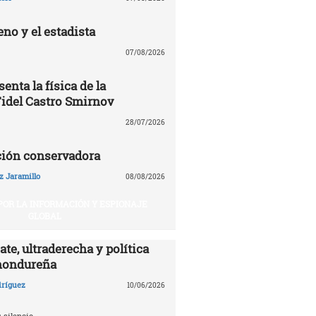
no y el estadista
07/08/2026
enta la física de la
Fidel Castro Smirnov
28/07/2026
ción conservadora
z Jaramillo
08/08/2026
POR LA INFORMACIÓN Y ESPIONAJE
GLOBAL
te, ultraderecha y política
hondureña
dríguez
10/06/2026
 silencio