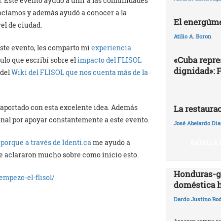
. Este evento ayudó a unir a las comunidades
nocíamos y además ayudó a conocer a la
El energúme
el de ciudad.
Atilio A. Boron
este evento, les comparto mi
experiencia
«Cuba repres
ulo que escribí sobre el
impacto del FLISOL
dignidad»: 
 del
Wiki del FLISOL que nos cuenta más de la
 aportado con esta excelente idea. Además
La restaura
onal por apoyar constantemente a este evento.
José Abelardo Dia
 porque a través de Identi.ca
me ayudo a
BATALLA 
me aclararon mucho sobre como inicio esto.
Honduras-ga
empezo-el-flisol/
doméstica 
Dardo Justino Ro
Assange rompe su