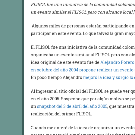
FLISOL fue una iniciativa de la comunidad colombi
un evento similar al FLISOL pero con alcance local [
Algunos miles de personas estarán participando en 
participar en este evento. Lo que talvez la gran ma
El FLISOL fue una iniciativa de la comunidad colom
organizaba un evento similar al FLISOL pero con alc
idea original de este evento fue de
Alejandro Forero
en octubre del año 2004 propone realizar un evento s
En poco tiempo Alejandro
mejoró la idea y surgió 
Al ingresar al sitio oficial del FLISOL se puede ver 
en el año 2005. Sospecho que por algún motivo se p
un
snapshot del 3 de abril del año 2005
, que muestra 
realización del primer FLISOL.
Cuando me enteré de la idea de organizar un evento