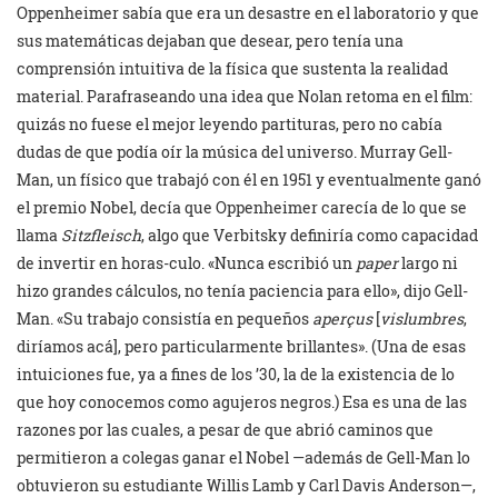
Oppenheimer sabía que era un desastre en el laboratorio y que
sus matemáticas dejaban que desear, pero tenía una
comprensión intuitiva de la física que sustenta la realidad
material. Parafraseando una idea que Nolan retoma en el film:
quizás no fuese el mejor leyendo partituras, pero no cabía
dudas de que podía oír la música del universo. Murray Gell-
Man, un físico que trabajó con él en 1951 y eventualmente ganó
el premio Nobel, decía que Oppenheimer carecía de lo que se
llama
Sitzfleisch
, algo que Verbitsky definiría como capacidad
de invertir en horas-culo. «Nunca escribió un
paper
largo ni
hizo grandes cálculos, no tenía paciencia para ello», dijo Gell-
Man. «Su trabajo consistía en pequeños
aperçus
[
vislumbres
,
diríamos acá], pero particularmente brillantes». (Una de esas
intuiciones fue, ya a fines de los ’30, la de la existencia de lo
que hoy conocemos como agujeros negros.) Esa es una de las
razones por las cuales, a pesar de que abrió caminos que
permitieron a colegas ganar el Nobel —además de Gell-Man lo
obtuvieron su estudiante Willis Lamb y Carl Davis Anderson—,