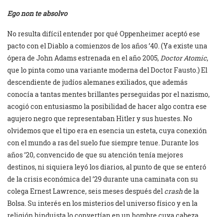
Ego non te absolvo
No resulta difícil entender por qué Oppenheimer aceptó ese
pacto con el Diablo a comienzos de los años ’40. (Ya existe una
ópera de John Adams estrenada en el año 2005,
Doctor Atomic
,
que lo pinta como una variante moderna del Doctor Fausto.) El
descendiente de judíos alemanes exiliados, que además
conocía a tantas mentes brillantes perseguidas por el nazismo,
acogió con entusiasmo la posibilidad de hacer algo contra ese
agujero negro que representaban Hitler y sus huestes. No
olvidemos que el tipo era en esencia un esteta, cuya conexión
con el mundo a ras del suelo fue siempre tenue. Durante los
años ’20, convencido de que su atención tenía mejores
destinos, ni siquiera leyó los diarios, al punto de que se enteró
de la crisis económica del ’29 durante una caminata con su
colega Ernest Lawrence, seis meses después del
crash
de la
Bolsa
.
Su interés en los misterios del universo físico y en la
religión hinduista lo convertían en un hombre cuya cabeza