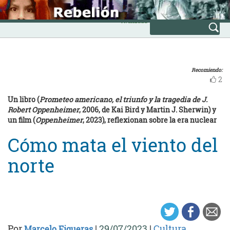
Skip
INICIO
to
Avanzada
content
Recomiendo:
2
Un libro (
Prometeo americano, el triunfo y la tragedia de J.
Robert Oppenheimer
, 2006, de Kai Bird y Martin J. Sherwin) y
un film (
Oppenheimer
, 2023), reflexionan sobre la era nuclear
Cómo mata el viento del
norte
Por
|
29/07/2023
|
Cultura
Marcelo Figueras