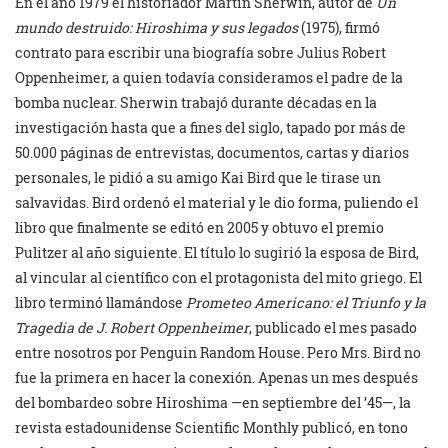
En el año 1979 el historiador Martin Sherwin, autor de
Un
mundo destruido: Hiroshima y sus legados
(1975), firmó
contrato para escribir una biografía sobre Julius Robert
Oppenheimer, a quien todavía consideramos el padre de la
bomba nuclear. Sherwin trabajó durante décadas en la
investigación hasta que a fines del siglo, tapado por más de
50.000 páginas de entrevistas, documentos, cartas y diarios
personales, le pidió a su amigo Kai Bird que le tirase un
salvavidas. Bird ordenó el material y le dio forma, puliendo el
libro que finalmente se editó en 2005 y obtuvo el premio
Pulitzer al año siguiente. El título lo sugirió la esposa de Bird,
al vincular al científico con el protagonista del mito griego. El
libro terminó llamándose
Prometeo Americano: el Triunfo y la
Tragedia de J. Robert Oppenheimer
, publicado el mes pasado
entre nosotros por Penguin Random House
.
Pero Mrs. Bird no
fue la primera en hacer la conexión. Apenas un mes después
del bombardeo sobre Hiroshima —en septiembre del ’45—, la
revista estadounidense Scientific Monthly publicó, en tono