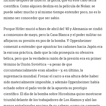
incluso después de muerto: la gloria, que en este caso sería
científica. Como alguien desliza en la película de Nolan: se
puede saber mucho y al mismo tiempo entender poco, no es lo
mismo ser conocedor que ser sabio.
Porque Hitler murió a fines de abril del ’45 y Alemania se rindió
a comienzos de mayo, pero la Casa Blanca y el poder militar no
aflojaron su presión en pos de la bomba. Y Oppenheimer
comenzó a entender que apuntrar los cañones hacia Japón era
la excusa práctica, dado que la isla proseguía su ofensiva
bélica, pero que la verdadera razón de la presión era en primer
término la Unión Soviética —a pesar de que
circunstancialmente eran aliados— y, en último, la
supremacía mundial. Frenar el carro a esa altura debe haber
sido materialmente imposible, y además Oppenheimer había
echado sobre el paño verde de la apuesta su prestigio
científico. El día de la bomba sobre Hiroshima quiso mostrarse
triunfal delante de los trabajadores de Los Álamos y alzó las
manos entrelazadas encima de su cabeza «como un campeón