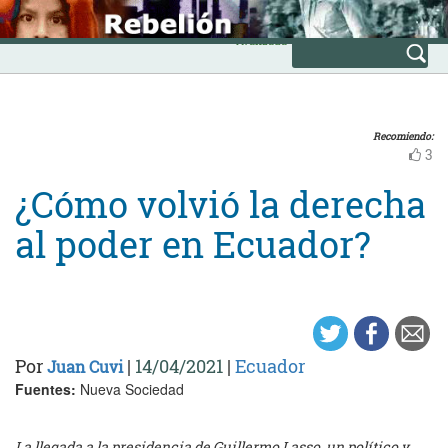
Skip
INICIO
to
Avanzada
content
Recomiendo:
3
¿Cómo volvió la derecha
al poder en Ecuador?
Por
|
14/04/2021
|
Ecuador
Juan Cuvi
Fuentes:
Nueva Sociedad
La llegada a la presidencia de Guillermo Lasso, un político y