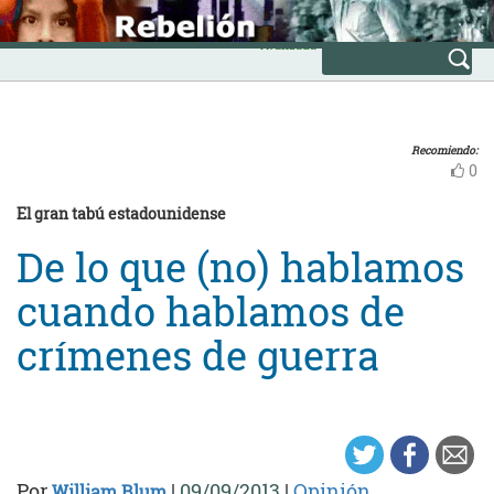
Skip
INICIO
to
Avanzada
content
Recomiendo:
0
El gran tabú estadounidense
De lo que (no) hablamos
cuando hablamos de
crímenes de guerra
Por
|
09/09/2013
|
Opinión
William Blum