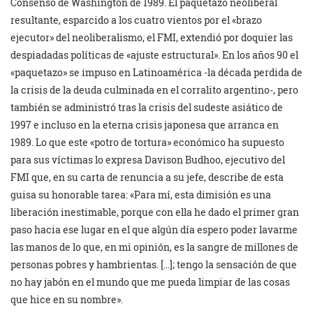
Consenso de Washington de 1989. El paquetazo neoliberal
resultante, esparcido a los cuatro vientos por el «brazo
ejecutor» del neoliberalismo, el FMI, extendió por doquier las
despiadadas políticas de «ajuste estructural». En los años 90 el
«paquetazo» se impuso en Latinoamérica -la década perdida de
la crisis de la deuda culminada en el corralito argentino-, pero
también se administró tras la crisis del sudeste asiático de
1997 e incluso en la eterna crisis japonesa que arranca en
1989. Lo que este «potro de tortura» económico ha supuesto
para sus víctimas lo expresa Davison Budhoo, ejecutivo del
FMI que, en su carta de renuncia a su jefe, describe de esta
guisa su honorable tarea: «Para mí, esta dimisión es una
liberación inestimable, porque con ella he dado el primer gran
paso hacia ese lugar en el que algún día espero poder lavarme
las manos de lo que, en mi opinión, es la sangre de millones de
personas pobres y hambrientas. […]; tengo la sensación de que
no hay jabón en el mundo que me pueda limpiar de las cosas
que hice en su nombre».