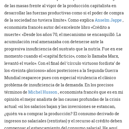
de las masas frente al vigor de la producción capitalista en
desarrollar las fuerzas productivas como si el poder de compra
de la sociedad no tuviera límite». Como explica
Anselm Jappe
,
economista francés autor del excelente libro «Crédito a
muerte»: «Desde los años 70, el mecanismo se encasquilló. La
acumulación real amenazaba con detenerse ante la
progresiva insuficiencia del sustrato que la nutría. Fue en ese
momento cuando el «capital ficticio», como lo llamaba Marx,
levantó el vuelo». Con el final del ‘círculo virtuoso fordista’ de
los «treinta gloriosos» años posteriores a la Segunda Guerra
Mundial reaparece pues con especial virulencia el clásico
problema de insuficiencia de la demanda. En los precisos
términos de
Michel Husson
, economista francés que es en mi
opinión el mejor analista de las causas profundas de la crisis
actual: «si los salarios bajan y las inversiones se estancan,
¿quién va a comprar la producción? El consumo derivado de
ingresos no salariales (rentistas) y el recurso al crédito deben
compensar el estancamiento del consumo salarial. He aquí,