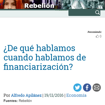
Skip
INICIO
to
Avanzada
content
Recomiendo:
0
¿De qué hablamos
cuando hablamos de
financiarización?
Por
|
19/11/2016
|
Economía
Alfredo Apilánez
Fuentes:
Rebelión