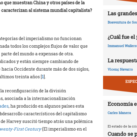
o que muestran China y otros países de la
e caracterizan al sistema mundial capitalista?
Las grandes
Boaventura de So
¿Cuál fue el
ategorías del imperialismo no funcionan
ada todos los complejos flujos de valor que
Immanuel Wallers
parte del mundo a expensas de otra.
La respuesta
licados y están siempre cambiando de
e hacia Occidente durante más de dos siglos,
Vicenç Navarro
ltimos treinta años [
1
].
ESPEC
la reconfiguración de la división
s, asociada a la internacionalización
Economía e
ades
, ha producido en algunos países esta
Carles Manera
bdesarrollo característicos del capitalismo
eo de Harvey suscitó tiempo atrás una polémica
El estado de la c
Twenty-First Century
(El imperialismo en el
Cuando se p