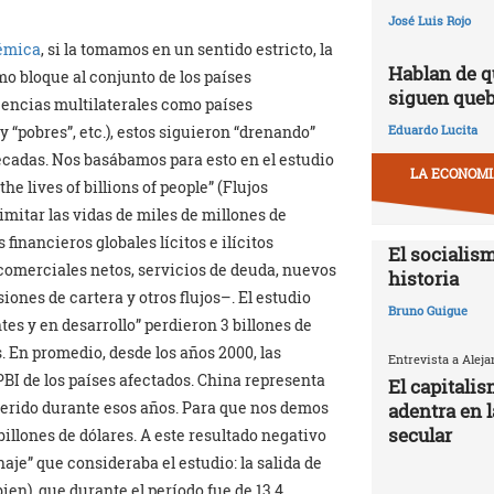
José Luis Rojo
lémica
, si la tomamos en un sentido estricto, la
Hablan de q
 bloque al conjunto de los países
siguen que
gencias multilaterales como países
Eduardo Lucita
y “pobres”, etc.), estos siguieron “drenando”
décadas. Nos basábamos para esto en el estudio
LA ECONOMIA
e lives of billions of people” (Flujos
imitar las vidas de miles de millones de
financieros globales lícitos e ilícitos
El socialism
 comerciales netos, servicios de deuda, nuevos
historia
iones de cartera y otros flujos–. El estudio
Bruno Guigue
tes y en desarrollo” perdieron 3 billones de
s. En promedio, desde los años 2000, las
Entrevista a Alej
PBI de los países afectados. China representa
El capitali
sferido durante esos años. Para que nos demos
adentra en 
secular
billones de dólares. A este resultado negativo
aje” que consideraba el estudio: la salida de
ien), que durante el período fue de 13,4