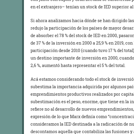
en el extranjero– tenían un stock de IED superior al
Si ahora analizamos hacia dónde se han dirigido la
redujo la participación de los países de mayor desarr
de absorber el 78 % del stock de IED en 2000, pasaron
de 37 % de la inversión en 2000 a 25,9 % en 2019, con
participación desde 2010 (cuando tuvo 17 % del total
un destino importante de inversión en 2000, cuando 
2,6 %, aumentó hasta representar el 5 % del total.
Acá estamos considerando todo el stock de inversió
subestima la importancia adquirida por algunos paí
emprendimientos productivos realizados por capital 
subestimación es el peso, enorme, que tiene en la i
refiere no al desarrollo de nuevos emprendimientos,
expresión de lo que Marx definía como “concentración
consideramos la IED destinada a la radicación de nu
descontamos aquella que contabiliza las fusiones y 