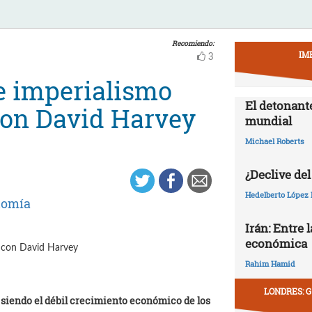
Recomiendo:
IM
3
 e imperialismo
El detonant
con David Harvey
mundial
Michael Roberts
¿Declive del
Hedelberto López 
nomía
Irán: Entre 
económica
Rahim Hamid
LONDRES: G
 siendo el débil crecimiento económico de los