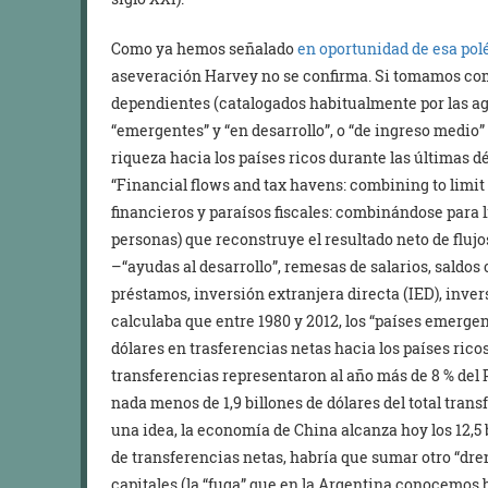
Como ya hemos señalado
en oportunidad de esa po
aseveración Harvey no se confirma. Si tomamos como
dependientes (catalogados habitualmente por las a
“emergentes” y “en desarrollo”, o “de ingreso medio” 
riqueza hacia los países ricos durante las últimas 
“Financial flows and tax havens: combining to limit th
financieros y paraísos fiscales: combinándose para l
personas) que reconstruye el resultado neto de flujos 
–“ayudas al desarrollo”, remesas de salarios, saldos
préstamos, inversión extranjera directa (IED), invers
calculaba que entre 1980 y 2012, los “países emergen
dólares en trasferencias netas hacia los países rico
transferencias representaron al año más de 8 % del 
nada menos de 1,9 billones de dólares del total tran
una idea, la economía de China alcanza hoy los 12,5 
de transferencias netas, habría que sumar otro “dren
capitales (la “fuga” que en la Argentina conocemos b