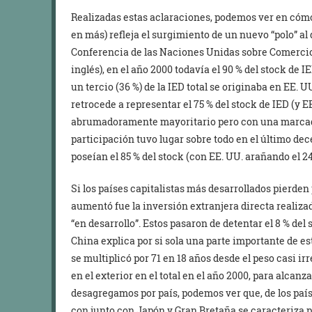
Realizadas estas aclaraciones, podemos ver en cómo 
en más) refleja el surgimiento de un nuevo “polo” al 
Conferencia de las Naciones Unidas sobre Comercio 
inglés), en el año 2000 todavía el 90 % del stock de I
un tercio (36 %) de la IED total se originaba en EE. U
retrocede a representar el 75 % del stock de IED (y E
abrumadoramente mayoritario pero con una marcada
participación tuvo lugar sobre todo en el último dec
poseían el 85 % del stock (con EE. UU. arañando el 24
Si los países capitalistas más desarrollados pierden
aumentó fue la inversión extranjera directa realiza
“en desarrollo”. Estos pasaron de detentar el 8 % del 
China explica por si sola una parte importante de es
se multiplicó por 71 en 18 años desde el peso casi i
en el exterior en el total en el año 2000, para alcanz
desagregamos por país, podemos ver que, de los paíse
con junto con Japón y Gran Bretaña se caracteriza 