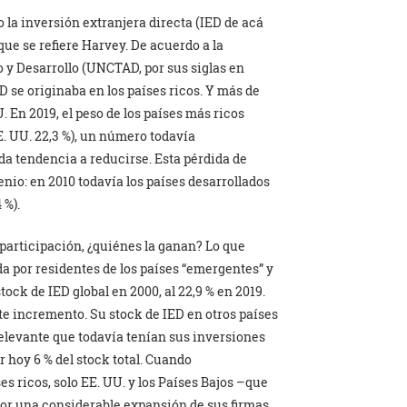
la inversión extranjera directa (IED de acá
que se refiere Harvey. De acuerdo a la
y Desarrollo (UNCTAD, por sus siglas en
ED se originaba en los países ricos. Y más de
U. En 2019, el peso de los países más ricos
E. UU. 22,3 %), un número todavía
 tendencia a reducirse. Esta pérdida de
enio: en 2010 todavía los países desarrollados
 %).
 participación, ¿quiénes la ganan? Lo que
da por residentes de los países “emergentes” y
stock de IED global en 2000, al 22,9 % en 2019.
te incremento. Su stock de IED en otros países
rrelevante que todavía tenían sus inversiones
ar hoy 6 % del stock total. Cuando
s ricos, solo EE. UU. y los Países Bajos –que
por una considerable expansión de sus firmas