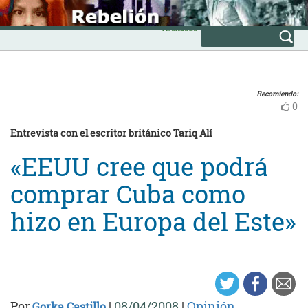
Skip
INICIO
to
Avanzada
content
Recomiendo:
0
Entrevista con el escritor británico Tariq Alí
«EEUU cree que podrá
comprar Cuba como
hizo en Europa del Este»
Por
|
08/04/2008
|
Opinión
Gorka Castillo