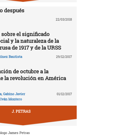
lo después
22/03/2018
 sobre el significado
cial y la naturaleza de la
rusa de 1917 y de la URSS
ínez Bautista
29/12/2017
ción de octubre a la
de la revolución en América
a
,
Gabino Javier
01/12/2017
,
Iván Montero
J. PETRAS
ólogo James Petras