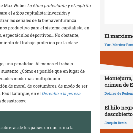
o de Max Weber
La ética protestante y el espíritu
para el
ethos
capitalista: inversión y
rar las señales de la bienaventuranza.
mpo productivo para el sistema capitalista, en
s, espectáculos deportivos… No obstante,
El marxismo
iento del trabajo proferido por la clase
Yuri Martins-Fon
o, una penalidad. Al menos el trabajo
 sustento. ¿Cómo es posible que en lugar de
Montejurra,
ciedades modernas multipliquen
crimen de E
tión de moral, de costumbres, de modo de ser
. Paul Lafargue, en el
Derecho a la pereza
Dolores de Redon
a desastroso»:
El hilo negr
descubierto
Joaquín Recio
 obreras de los países en que reina la