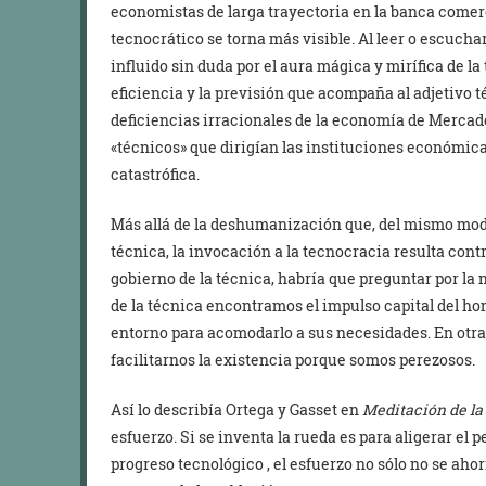
economistas de larga trayectoria en la banca comerc
tecnocrático se torna más visible. Al leer o escucha
influido sin duda por el aura mágica y mirífica de la 
eficiencia y la previsión que acompaña al adjetivo t
deficiencias irracionales de la economía de Merca
«técnicos» que dirigían las instituciones económica
catastrófica.
Más allá de la deshumanización que, del mismo modo
técnica, la invocación a la tecnocracia resulta con
gobierno de la técnica, habría que preguntar por l
de la técnica encontramos el impulso capital del h
entorno para acomodarlo a sus necesidades. En otra
facilitarnos la existencia porque somos perezosos.
Así lo describía Ortega y Gasset en
Meditaci
ón de
la
esfuerzo. Si se inventa la rueda es para aligerar el 
progreso tecnológico , el esfuerzo no sólo no se aho