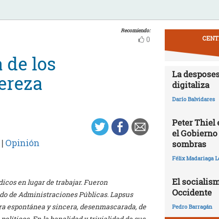
Recomiendo:
CENT
0
 de los
La desposes
pereza
digitaliza
Darío Balvidares
Peter Thiel
el Gobierno
|
Opinión
sombras
Félix Madariaga L
El socialism
ódicos en lugar de trabajar. Fueron
Occidente
ado de Administraciones Públicas. Lapsus
tra espontánea y sincera, desenmascarada, de
Pedro Barragán
olíticos. En la banalidad y trivialidad de sus