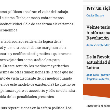
1917, un sig
mo políticos ensalzan el valor del trabajo.
Carlos Barros
l sistema. Trabajar más y cobrar menos
productividad. Sólo de esa forma elevaríamos
Veinte tesis
 económica.
histórico so
Revolución 
 tal discurso reside en la lógica de la
Juan Vicente Mart
dad y la mera socialidad se marginan a un
nario y neoliberal estigmatiza a quienes no
De la Revolu
ones vejatorias como «radicales» para
actualidad 
a. En este sentido, los medios mayoritarios
Latina
encima de otras dimensiones de la vida que no
José Luis RíosVer
unto de vista disonante de los medios cuando
Ángeles Calderón
ren de este modelo de existencia? Lo que no se
peranza-, pero es accesorio y sólo se obtendrá
cida de las penalidades presentes.
Entrevista al soci
 sus repercusiones en la esfera política. Los