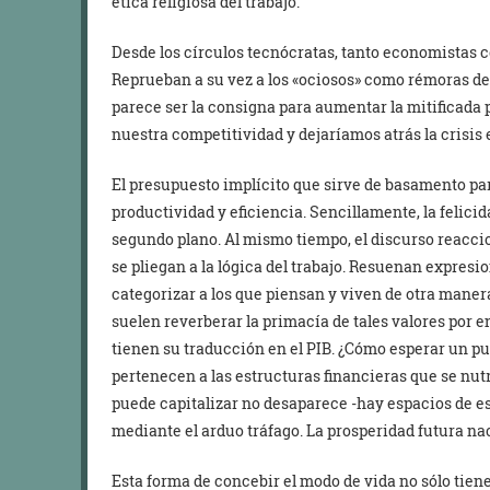
ética religiosa del trabajo.
Desde los círculos tecnócratas, tanto economistas co
Reprueban a su vez a los «ociosos» como rémoras de
parece ser la consigna para aumentar la mitificada 
nuestra competitividad y dejaríamos atrás la crisis
El presupuesto implícito que sirve de basamento para
productividad y eficiencia. Sencillamente, la felici
segundo plano. Al mismo tiempo, el discurso reaccio
se pliegan a la lógica del trabajo. Resuenan expresi
categorizar a los que piensan y viven de otra maner
suelen reverberar la primacía de tales valores por 
tienen su traducción en el PIB. ¿Cómo esperar un p
pertenecen a las estructuras financieras que se nut
puede capitalizar no desaparece -hay espacios de es
mediante el arduo tráfago. La prosperidad futura na
Esta forma de concebir el modo de vida no sólo tiene