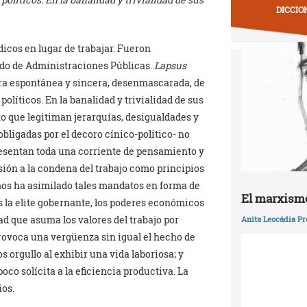
DICCIO
ódicos en lugar de trabajar. Fueron
ado de Administraciones Públicas.
Lapsus
tra espontánea y sincera, desenmascarada, de
olíticos. En la banalidad y trivialidad de sus
o que legitiman jerarquías, desigualdades y
obligadas por el decoro cínico-político- no
resentan toda una corriente de pensamiento y
isión a la condena del trabajo como principios
mos ha asimilado tales mandatos en forma de
El marxismo
s la elite gobernante, los poderes económicos
ad que asuma los valores del trabajo por
Anita Leocádia Pr
rovoca una vergüenza sin igual el hecho de
 orgullo al exhibir una vida laboriosa; y
oco solícita a la eficiencia productiva. La
ios.