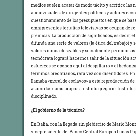
medios suelen acatar de modo tácito y acrítico las 
audiovisuales de dirigentes políticos y actores eco
cuestionamiento de los presupuestos en que se basa e
omnipresentes tertulias televisivas se ocupan de r
premisas. La producción de significados, es decir, el
difunda una serie de valores (la ética del trabajo) y
valores nunca deseables y socialmente perniciosos 
tecnócrata logrará hacernos salir de la situación ac
esfuerzos se oponen aquí al despilfarro y el hedoni
términos brechtianos, rara vez son disentidores. En
llamaba «moral de esclavos» a esta reproducción de 
asumirlos como propios: instinto gregario. Instinto d
disciplinado.
¿El gobierno de la técnica?
En Italia, con la llegada sin plebiscito de Mario Mont
vicepresidente del Banco Central Europeo Lucas Pa