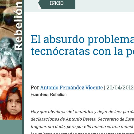
Skip
INICIO
to
content
El absurdo problema
tecnócratas con la 
Por
|
20/04/2012
Antonio Fernández Vicente
Fuentes:
Rebelión
Hay que olvidarse del «cafelito» y dejar de leer peri
declaraciones de Antonio Beteta, Secretario de Est
linguae, sin duda, pero por ello mismo es una mues
los valores encarnados por nuestros representantes p