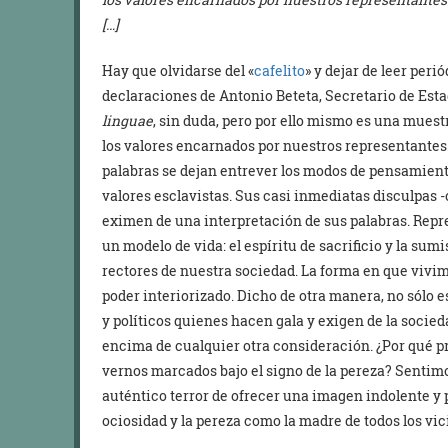
[…]
Hay que olvidarse del «
cafelito
» y dejar de leer peri
declaraciones de Antonio Beteta, Secretario de Est
linguae
, sin duda, pero por ello mismo es una mues
los valores encarnados por nuestros representantes p
palabras se dejan entrever los modos de pensamient
valores esclavistas. Sus casi inmediatas disculpas -
eximen de una interpretación de sus palabras. Rep
un modelo de vida: el espíritu de sacrificio y la sum
rectores de nuestra sociedad. La forma en que vivi
poder interiorizado. Dicho de otra manera, no sólo e
y políticos quienes hacen gala y exigen de la socied
encima de cualquier otra consideración. ¿Por qué p
vernos marcados bajo el signo de la pereza? Sentimos
auténtico terror de ofrecer una imagen indolente y p
ociosidad y la pereza como la madre de todos los vic