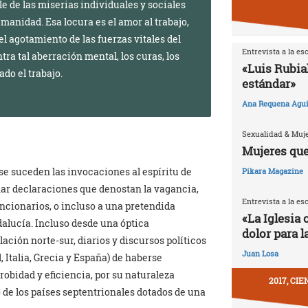
le de las miserias individuales y sociales
umanidad. Esa locura es el amor al trabajo,
el agotamiento de las fuerzas vitales del
Entrevista a la es
tra tal aberración mental, los curas, los
«Luis Rubia
do el trabajo.
estándar»
Ana Requena Agui
Sexualidad & Muj
Mujeres que
 se suceden las invocaciones al espíritu de
Pikara Magazine
har declaraciones que denostan la vagancia,
Entrevista a la es
uncionarios, o incluso a una pretendida
«La Iglesia 
alucía. Incluso desde una óptica
dolor para l
ación norte-sur, diarios y discursos políticos
Juan Losa
, Italia, Grecia y España) de haberse
probidad y eficiencia, por su naturaleza
2017, CI
 de los países septentrionales dotados de una