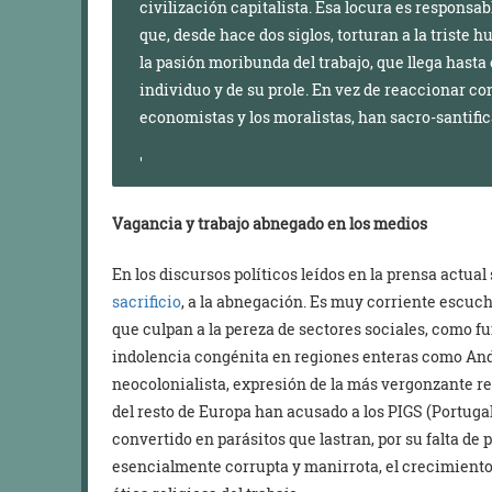
civilización capitalista. Esa locura es responsab
que, desde hace dos siglos, torturan a la triste h
la pasión moribunda del trabajo, que llega hasta 
individuo y de su prole. En vez de reaccionar con
economistas y los moralistas, han sacro-santifica
Vagancia y trabajo abnegado en los medios
En los discursos políticos leídos en la prensa actual
sacrificio
, a la abnegación. Es muy corriente escuc
que culpan a la pereza de sectores sociales, como f
indolencia congénita en regiones enteras como And
neocolonialista, expresión de la más vergonzante rel
del resto de Europa han acusado a los PIGS (Portugal
convertido en parásitos que lastran, por su falta de 
esencialmente corrupta y manirrota, el crecimiento