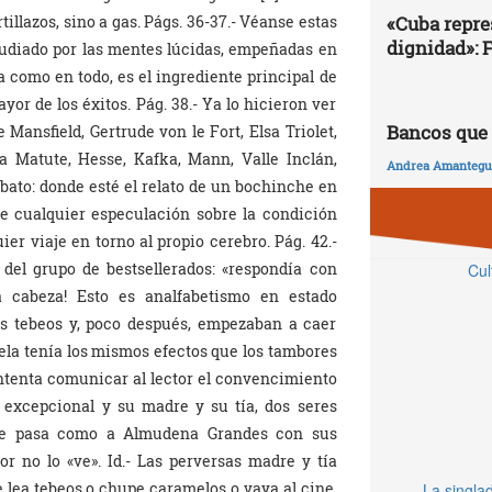
illazos, sino a gas. Págs. 36-37.- Véanse estas
«Cuba repres
dignidad»: 
epudiado por las mentes lúcidas, empeñadas en
ra como en todo, es el ingrediente principal de
yor de los éxitos. Pág. 38.- Ya lo hicieron ver
Bancos que 
Mansfield, Gertrude von le Fort, Elsa Triolet,
 Matute, Hesse, Kafka, Mann, Valle Inclán,
Andrea Amantegui
abato: donde esté el relato de un bochinche en
te cualquier especulación sobre la condición
er viaje en torno al propio cerebro. Pág. 42.-
e del grupo de bestsellerados: «respondía con
Cul
 cabeza! Esto es analfabetismo en estado
mis tebeos y, poco después, empezaban a caer
ela tenía los mismos efectos que los tambores
 intenta comunicar al lector el convencimiento
 excepcional y su madre y su tía, dos seres
 Le pasa como a Almudena Grandes con sus
ctor no lo «ve». Id.- Las perversas madre y tía
e lea tebeos o chupe caramelos o vaya al cine,
La singlad