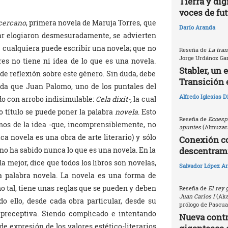
Tierra y dig
voces de fu
 cercano
, primera novela de Maruja Torres, que
Darío Aranda
ar elogiaron desmesuradamente, se advierten
e cualquiera puede escribir una novela; que no
Reseña de
La tran
Jorge Urdánoz Ga
es no tiene ni idea de lo que es una novela.
Stabler, un 
e reflexión sobre este género. Sin duda, debe
Transición 
da que Juan Palomo, uno de los puntales del
Alfredo Iglesias 
do con arrobo indisimulable:
Cela dixit-,
la cual
o título se puede poner la palabra
novela
. Esto
Reseña de
Ecoespi
imos de la idea -que, incomprensiblemente, no
apuntes
(Almuzara
a novela es una obra de arte literario) y sólo
Conexión c
no ha sabido nunca lo que es una novela. En la
descentrami
a mejor, dice que todos los libros son novelas,
Salvador López Ar
la palabra novela. La novela es una forma de
mo tal, tiene unas reglas que se pueden y deben
Reseña de
El rey 
Juan Carlos I
(Akal
odo ello, desde cada obra particular, desde su
prólogo de Pascua
 preceptiva. Siendo complicado e intentando
Nueva contri
de expresión de los valores estético-literarios