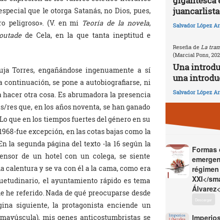
gigantesca 
juancarlista
special que le otorga Satanás, no Dios, pues,
o peligroso». (V. en mi
Teoría de la novela
,
Salvador López Ar
outade
de Cela, en la que tanta ineptitud e
Reseña de
La tram
(Marcial Pons, 20
Una introd
uja Torres, engañándose ingenuamente a sí
una introdu
a continuación, se pone a autobiografiarse, ni
Salvador López Ar
 hacer otra cosa. Es abrumadora la presencia
ras/res que, en los años noventa, se han ganado
 Lo que en los tiempos fuertes del género en su
1968-fue excepción, en las cotas bajas como la
 la segunda página del texto -la 16 según la
Formas d
scensor de un hotel con un colega, se siente
emergen
a calentura y se va con él a la cama, como era
régimen 
XXI</sma
suetudinario, el ayuntamiento rápido es tema
Álvarez<
me he referido. Nada de qué preocuparse desde
Descargar
gina siguiente, la protagonista enciende un
mayúscula), mis genes anticostumbristas se
Imperios