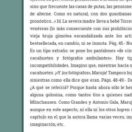
sino que frecuente las casas de putas, las pensione
de alterne. Como es natural, con dos guardianas a
pronóstico…» Id. La severa madre lleva a bebé Torr
venéreas (lo más consecuente con sus prohibicion
vieja bruja gimotea escandalizada ante los arti
bestsellerada, en cambio, ni se inmuta. Pág. 45.- 
Es un tipo extraño: se pone los pantalones «de cin
cacahuetes y fotógrafos ambulantes». Hay t
incompatibilidades. Imagino que, mientras hacía un
cacahuetes. ¡»Y
los
fotógrafos», Maruja! Tampoco log
siniestras como ella dice que eran. Págs. 48-49.- 
¿A qué se referirá? Porque hasta ahora sólo le he
alguna golosina, como tantos tíos a quienes nad
Münchausen. Como Grandes y Antonio Gala, Maruja
aunque en este aspecto, ni ella ni los otros logren
capítulo en el que la autora llama varias veces, im
imaginación, etc.