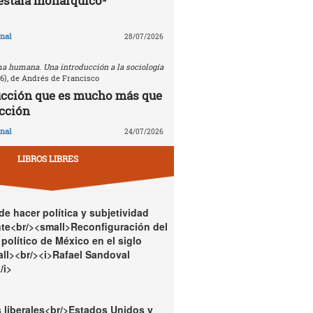
estafa monárquico-
nal
28/07/2026
a humana. Una introducción a la sociología
26), de Andrés de Francisco
ucción que es mucho más que
cción
nal
24/07/2026
LIBROS LIBRES
e hacer política y subjetividad
te<br/><small>Reconfiguración del
político de México en el siglo
ll><br/><i>Rafael Sandoval
/i>
 liberales<br/>Estados Unidos y