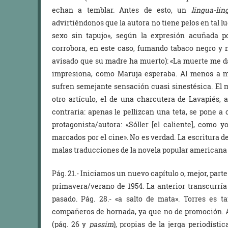
echan a temblar. Antes de esto, un
lingua-lin
advirtiéndonos que la autora no tiene pelos en tal lu
sexo sin tapujo», según la expresión acuñada p
corrobora, en este caso, fumando tabaco negro y na
avisado que su madre ha muerto): «La muerte me da
impresiona, como Maruja esperaba. Al menos a m
sufren semejante sensación cuasi sinestésica. El
otro artículo, el de una charcutera de Lavapiés, 
contraria: apenas le pellizcan una teta, se pone a 
protagonista/autora: «Sóller [el caliente], como 
marcados por el cine». No es verdad. La escritura de
malas traducciones de la novela popular americana 
Pág. 21.- Iniciamos un nuevo capítulo o, mejor, parte 
primavera/verano de 1954. La anterior transcurría
pasado. Pág. 28.- «a salto de mata». Torres es 
compañeros de hornada, ya que no de promoción. A
(pág. 26 y
passim
), propias de la jerga periodística