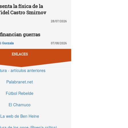
enta la física de la
Fidel Castro Smirnov
28/07/2026
financian guerras
 Guezala
07/08/2026
ENLACES
tura - artículos anteriores
Palabranet.net
Fútbol Rebelde
El Chamuco
La web de Ben Heine
ura de los once (Poesía crítica)