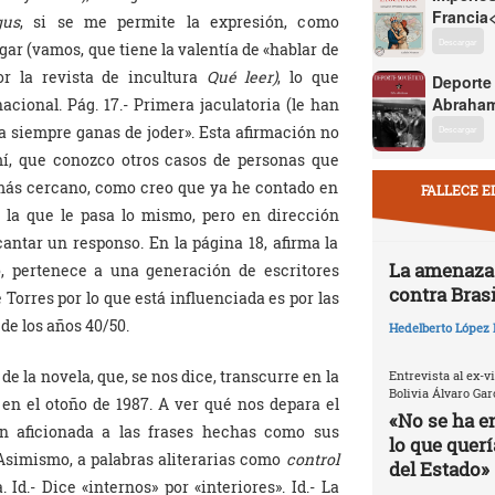
Francia
gus
, si se me permite la expresión, como
Descargar
gar (vamos, que tiene la valentía de «hablar de
or la revista de incultura
Qué leer)
, lo que
Deporte
Abraham
cional. Pág. 17.- Primera jaculatoria (le han
 siempre ganas de joder». Esta afirmación no
Descargar
í, que conozco otros casos de personas que
 más cercano, como creo que ya he contado en
FALLECE E
a la que le pasa lo mismo, pero en dirección
cantar un responso. En la página 18, afirma la
La amenaza 
yo, pertenece a una generación de escritores
contra Brasi
 Torres por lo que está influenciada es por las
de los años 40/50.
Hedelberto López 
de la novela, que, se nos dice, transcurre en la
Entrevista al ex-v
Bolivia Álvaro Gar
 en el otoño de 1987. A ver qué nos depara el
«No se ha e
tan aficionada a las frases hechas como sus
lo que quer
simismo, a palabras aliterarias como
control
del Estado»
. Id.- Dice «internos» por «interiores». Id.- La