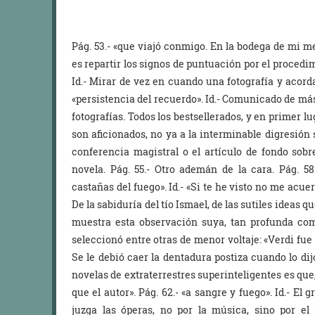
Pág. 53.- «que viajó conmigo. En la bodega de mi m
es repartir los signos de puntuación por el procedi
Id.- Mirar de vez en cuando una fotografía y acor
«persistencia del recuerdo». Id.- Comunicado de má
fotografías. Todos los bestsellerados, y en primer l
son aficionados, no ya a la interminable digresión 
conferencia magistral o el artículo de fondo sob
novela. Pág. 55.- Otro ademán de la cara. Pág. 58.
castañas del fuego». Id.- «Si te he visto no me acuerd
De la sabiduría del tío Ismael, de las sutiles ideas q
muestra esta observación suya, tan profunda com
seleccionó entre otras de menor voltaje: «Verdi fu
Se le debió caer la dentadura postiza cuando lo dij
novelas de extraterrestres superinteligentes es qu
que el autor». Pág. 62.- «a sangre y fuego». Id.- El
juzga las óperas, no por la música, sino por el