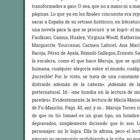
transformados a gas». O sea, que no a mano ni a mart
páginas. Lo que ya en los finales cincuenta era r
sacar a España de su retraso histórico, en literatu
una novela para la que se procuró -y se logró- el ma
Faulkner, Camus, Huxley, Virginia Woolf, Katherine 
Marguerite Yourcenar, Carmen Laforet, Ana María
Baroja, Pérez de Ayala, Rómulo Gallegos, Ernesto S
la escalera, como el que hace Maruja, que se qui
humana, cualquier alegoría sobre el mundo, cualqui
¡Increible! Por lo visto, se trata de una constant
distraído ademán de la cabeza». ¡Ademán de la
preternatural. Id.- «me hundía en la lectura de 
paredes». Evidentemente, la lectura de María Manu
de Fu-Manchú. Págs. 43, ant. y ss..- Maruja Torres
de que su tío Ismael es un gran tipo, un hombre
depravados, simplemente diciendo que lo son.
personajes: no lo logra. Ella lo afirma, pero el le
ejercen su perversión prohibiendo a la niña, no qu