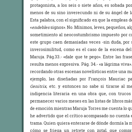
protagonista, a los seis o siete años, es sobada p
menos de su sino inverecundo ni de su ángel de la
Esta palabra, con el significado en que la empleas 
«
endebles
signos». No. Mínimos, leves, pequeños, alg
sometimiento al neocostumbrismo impuesto por crít
este grupo caen demasiadas veces -sin duda, por s
inverosimilitud, como es el caso de la escena de
Maruja. Pág.33.- «dale que te pego». Entre las fra
resulta menos expresiva. Pág. 34.- «a lágrima viva
recordando otras escenas novelísticas entre una mad
ejemplo, las diseñadas por François Mauriac 
Genitrix
, etc. y entonces no sabe si tirarse al 
indigencia literaria en una obra que, con trucos
permanecer varios meses en las listas de libros m
de emoción mientras Maruja Torres me cuenta lo que
he advertido que el crítico acompasado no cuenta
trama. Quien quiera enterarse de dónde dormía la 
cómo se friega un retrete con zotal, que compre 