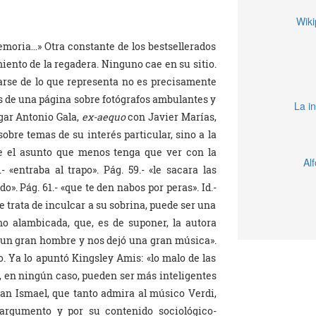
Wiki
emoria…» Otra constante de los bestsellerados
miento de la regadera. Ninguno cae en su sitio.
darse de lo que representa no es precisamente
s de una página sobre fotógrafos ambulantes y
La in
ugar Antonio Gala,
ex-aequo
con Javier Marías,
sobre temas de su interés particular, sino a la
re el asunto que menos tenga que ver con la
Al
- «entraba al trapo». Pág. 59.- «le sacara las
o». Pág. 61.- «que te den nabos por peras». Id.-
ue trata de inculcar a su sobrina, puede ser una
o alambicada, que, es de suponer, la autora
e un gran hombre y nos dejó una gran música».
o. Ya lo apuntó Kingsley Amis: «lo malo de las
e, en ningún caso, pueden ser más inteligentes
 gran Ismael, que tanto admira al músico Verdi,
 argumento y por su contenido sociológico-