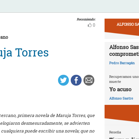
Recomiendo:
ALFONSO SA
0
cano
Alfonso Sast
uja Torres
compromet
Pedro Barragán
Recuperamos uno d
muerte
Yo acuso
Alfonso Sastre
cercano, primera novela de Maruja Torres, que
lar elogiaron desmesuradamente, se advierten
e cualquiera puede escribir una novela; que no
Reseña