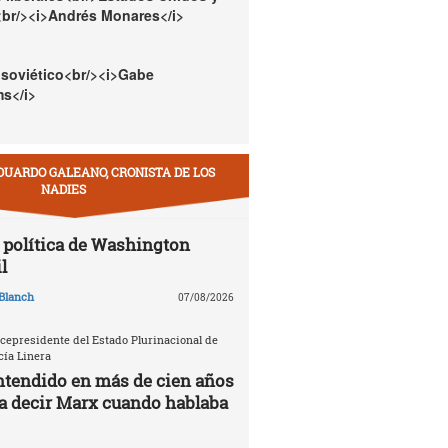
<br/><i>Andrés Monares</i>
 soviético<br/><i>Gabe
s</i>
DUARDO GALEANO, CRONISTA DE LOS
NADIES
política de Washington
l
Blanch
07/08/2026
icepresidente del Estado Plurinacional de
cía Linera
ntendido en más de cien años
ía decir Marx cuando hablaba