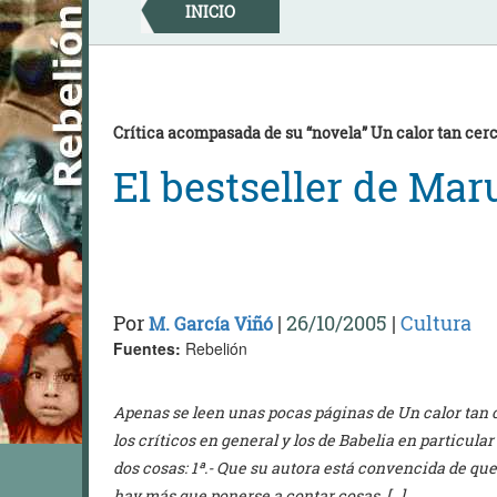
Skip
INICIO
to
content
Crítica acompasada de su “novela” Un calor tan cer
El bestseller de Mar
Por
|
26/10/2005
|
Cultura
M. García Viñó
Fuentes:
Rebelión
Apenas se leen unas pocas páginas de Un calor tan 
los críticos en general y los de Babelia en particu
dos cosas: 1ª.- Que su autora está convencida de qu
hay más que ponerse a contar cosas. […]