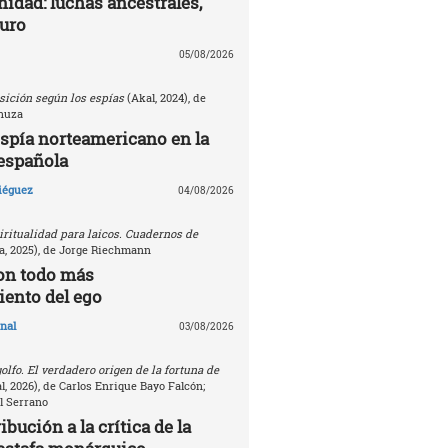
nidad: luchas ancestrales,
turo
05/08/2026
sición según los espías
(Akal, 2024), de
nuza
espía norteamericano en la
española
Diéguez
04/08/2026
ritualidad para laicos. Cuadernos de
, 2025), de Jorge Riechmann
on todo más
ento del ego
nal
03/08/2026
golfo. El verdadero origen de la fortuna de
, 2026), de Carlos Enrique Bayo Falcón;
l Serrano
bución a la crítica de la