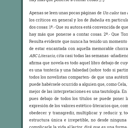
Apenas se leen unas pocas páginas de
Un calor tan
los críticos en general y los de
Babelia
en particul
dos cosas: 1ª.- Que su autora está convencida de qu
hay más que ponerse a contar cosas. 2ª.- Que Torr
Resulta evidente que nunca ha tenido un momento d
de estar encantada con aquella memorable chorra
ABC Literario,
cita casi todas las semanas -añadien
afirma que novela es todo aquel libro debajo de cuy
es una tontería y una falsedad (sobre todo si part
todos los novelistas comparten- de que una auténtic
puede habérsele ocurrido a alguien que, como Cela, 
mejor de las interpretaciones es una tautología. En l
pues debajo de todos los títulos se puede poner 
expresión de los valores estético-literarios que, co
obedecer y transgredir, multiplicar y reducir y, t
estructura única e irrepetible, no desde ninguna
complicarle la vida al lector, diré que es una forma 