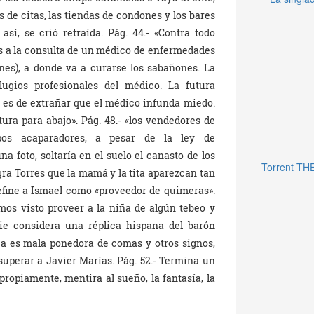
s de citas, las tiendas de condones y los bares
sí, se crió retraída. Pág. 44.- «Contra todo
es a la consulta de un médico de enfermedades
es), a donde va a curarse los sabañones. La
lugios profesionales del médico. La futura
No es de extrañar que el médico infunda miedo.
tura para abajo». Pág. 48.- «los vendedores de
ipos acaparadores, a pesar de la ley de
a foto, soltaría en el suelo el canasto de los
Torrent TH
ra Torres que la mamá y la tita aparezcan tan
Define a Ismael como «proveedor de quimeras».
mos visto proveer a la niña de algún tebeo y
ie considera una réplica hispana del barón
 es mala ponedora de comas y otros signos,
 superar a Javier Marías. Pág. 52.- Termina un
propiamente, mentira al sueño, la fantasía, la