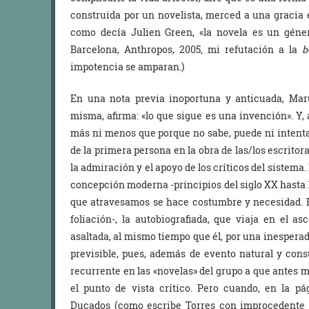
construida por un novelista, merced a una gracia e
como decía Julien Green, «la novela es un géner
Barcelona, Anthropos, 2005, mi refutación a la
b
impotencia se amparan.)
En una nota previa inoportuna y anticuada, Mar
misma, afirma: «lo que sigue es una invención». Y, 
más ni menos que porque no sabe, puede ni intenta
de la primera persona en la obra de las/los escrito
la admiración y el apoyo de los críticos del sistema.
concepción moderna -principios del siglo XX hasta 
que atravesamos se hace costumbre y necesidad. En
foliación-, la autobiografiada, que viaja en el a
asaltada, al mismo tiempo que él, por una inesperad
previsible, pues, además de evento natural y con
recurrente en las «novelas» del grupo a que antes 
el punto de vista crítico. Pero cuando, en la pá
Ducados (como escribe Torres con improcedente 