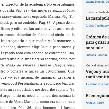
Jaume Montés
,
Ge
or el director de la academia. No esperábamos
 guarda. Pág. 29.- «las mujeres
remarcaban
«.
Instrumento de de
de
observaban,
no es española, Maruja. Pág. 31.-
La manipula
o así, pero no endebles. Pág. 32.- A pesar de su
J. Luis Carpintero
icos y editores, las autoras y los autores de
u escasa dotación de elemental oficio- en la
Crónica de 
l interrogatorio a que madre y tía someten a
para gritar 
ses hechas, siempre elige la que peor suena y
se vende
». Leyendo toda esta escena se estremece uno,
Luciana Rosende
re y una hija, una tía y su sobrina, como, por
para
Nudo de víboras, Thérese Desqueiroux
,
Hasta el vicepresi
Viejos y nu
metro o ponerse a hacer un crucigrama. ¡Qué
«antisemit
 que yo soy incapaz de imaginar, llevaron a
ás vendidos! Personalmente, reconozco temblar
Aleardo Laría Rajn
 es un realquilado o me describe el pisito. Ya
El energúme
 el argumento ni, mucho menos, desmenuza la
madre de María Manuela, cómo era su cocina o
Atilio A. Boron
el libro. Pág. 36.- «los fogones […] fueron