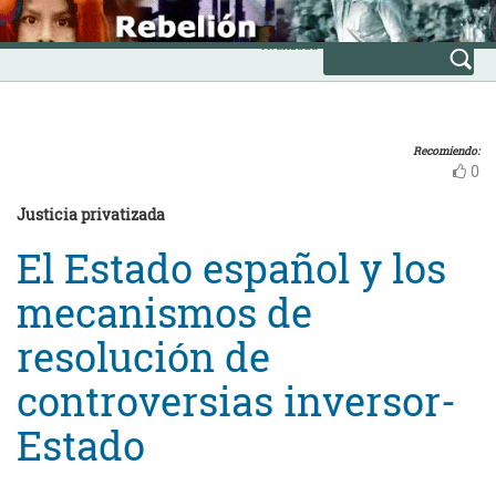
Skip
INICIO
to
Avanzada
content
Recomiendo:
0
Justicia privatizada
El Estado español y los
mecanismos de
resolución de
controversias inversor-
Estado