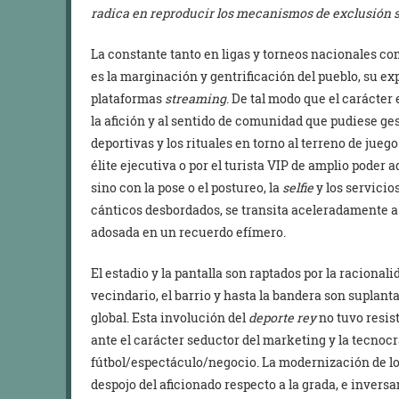
radica en reproducir los mecanismos de exclusión so
La constante tanto en ligas y torneos nacionales 
es la marginación y gentrificación del pueblo, su exp
plataformas
streaming
. De tal modo que el carácter 
la afición y al sentido de comunidad que pudiese gest
deportivas y los rituales en torno al terreno de jueg
élite ejecutiva o por el turista VIP de amplio poder
sino con la pose o el postureo, la
selfie
y los servicios
cánticos desbordados, se transita aceleradamente
adosada en un recuerdo efímero.
El estadio y la pantalla son raptados por la racionali
vecindario, el barrio y hasta la bandera son suplanta
global. Esta involución del
deporte rey
no tuvo resis
ante el carácter seductor del marketing y la tecnocr
fútbol/espectáculo/negocio. La modernización de lo
despojo del aficionado respecto a la grada, e inver