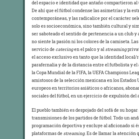
del espacio e identidad que antaño compartieron al 
De ahí que el fútbol condense las asimetrías y la est
contemporáneas, y las radicalice por el carácter sel
solo es socioeconómica, sino también cultural y simb
ser saboteado el sentido de pertenencia a un club y a
no siente la pasión ni los colores de la camiseta. La
servicio de
catering
en el palco y al
streaming
privat
el acceso exclusivo en tanto que la identidad local/
parafernalia y de la distancia entre el futbolista y 
la Copa Mundial de la FIFA, la UEFA Champions Leagu
amistosos de la selección mexicana en los Estados 
europeos en territorios asiáticos o africanos, abona
sociales del fútbol, en un ejercicio de expulsión del 
El pueblo también es despojado del sofá de su hogar 
transmisiones de los partidos de fútbol. Todo un a
programación deportiva y excluye al aficionado si és
plataformas de
streaming
. Es de llamar la atención