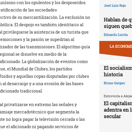
unísono con los opulentos y los desposeídos.
José Luis Rojo
ratificación de las sociedades
ectivo de su mercantilización. La exclusión no
Hablan de q
ólica. El despojo es también identitario al
siguen que
l privilegiarse la asistencia de un turista que
Eduardo Lucita
s emociones y la pasión se supeditan al
LA ECONOMIA
izador de las transmisiones. El algoritmo guía
regional se disuelve en medio de la
el aficionado. La globalización de eventos como
El socialism
e, el Mundial de Clubes, los partidos
historia
Unidos y aquellas copas disputadas por clubes
n al desarraigo y a una erosión de las bases
Bruno Guigue
aficionado tradicional.
Entrevista a Alej
El capitali
al privatizarse en extremo las señales y
adentra en 
ndamiaje mercadotécnico que segmenta la
secular
te no logra pagar la televisión cerrada o las
 que el aficionado ni pagando servicios de