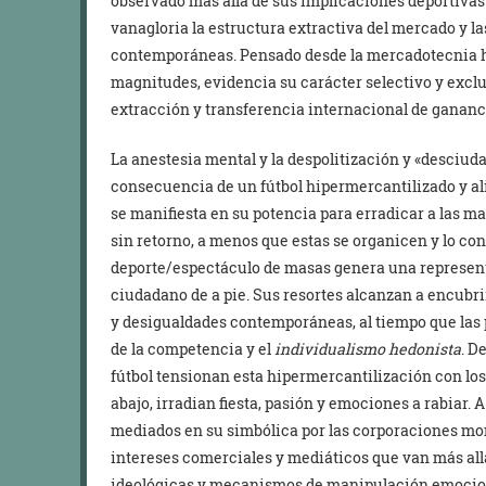
observado más allá de sus implicaciones deportivas
vanagloria la estructura extractiva del mercado y l
contemporáneas. Pensado desde la mercadotecnia ha
magnitudes, evidencia su carácter selectivo y exclu
extracción y transferencia internacional de gananc
La anestesia mental y la despolitización y «desciud
consecuencia de un fútbol hipermercantilizado y al
se manifiesta en su potencia para erradicar a las 
sin retorno, a menos que estas se organicen y lo cont
deporte/espectáculo de masas genera una representac
ciudadano de a pie. Sus resortes alcanzan a encubrir
y desigualdades contemporáneas, al tiempo que las p
de la competencia y el
individualismo hedonista
. D
fútbol tensionan esta hipermercantilización con lo
abajo, irradian fiesta, pasión y emociones a rabiar. 
mediados en su simbólica por las corporaciones m
intereses comerciales y mediáticos que van más all
ideológicas y mecanismos de manipulación emocion