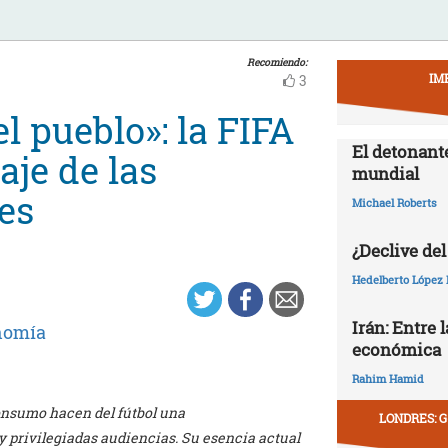
Recomiendo:
IM
3
el pueblo»: la FIFA
El detonant
aje de las
mundial
es
Michael Roberts
¿Declive del
Hedelberto López 
Irán: Entre 
nomía
económica
Rahim Hamid
consumo hacen del fútbol una
LONDRES: G
y privilegiadas audiencias. Su esencia actual