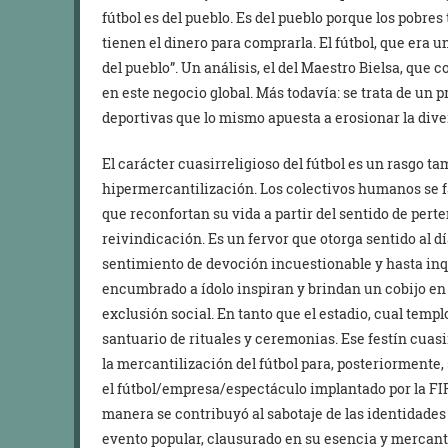
fútbol es del pueblo. Es del pueblo porque los pobres
tienen el dinero para comprarla. El fútbol, que era u
del pueblo”. Un análisis, el del Maestro Bielsa, que c
en este negocio global. Más todavía: se trata de un 
deportivas que lo mismo apuesta a erosionar la divers
El carácter cuasirreligioso del fútbol es un rasgo t
hipermercantilización. Los colectivos humanos se fan
que reconfortan su vida a partir del sentido de pert
reivindicación. Es un fervor que otorga sentido al dí
sentimiento de devoción incuestionable y hasta inqu
encumbrado a ídolo inspiran y brindan un cobijo e
exclusión social. En tanto que el estadio, cual temp
santuario de rituales y ceremonias. Ese festín cuasi
la mercantilización del fútbol para, posteriormente,
el fútbol/empresa/espectáculo implantado por la FIFA
manera se contribuyó al sabotaje de las identidade
evento popular, clausurado en su esencia y mercanti