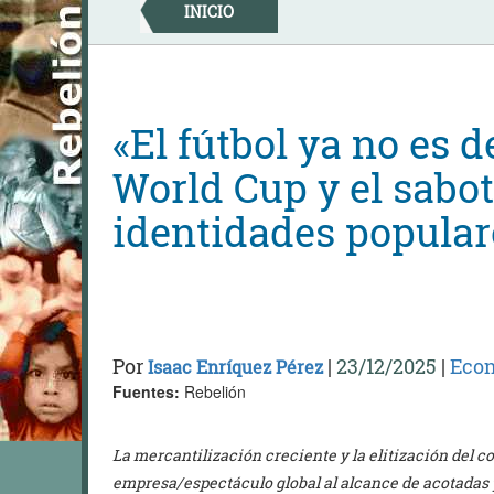
Skip
INICIO
to
content
«El fútbol ya no es d
World Cup y el sabot
identidades popular
Por
|
23/12/2025
|
Eco
Isaac Enríquez Pérez
Fuentes:
Rebelión
La mercantilización creciente y la elitización del 
empresa/espectáculo global al alcance de acotadas 