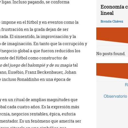
y ligas. Incluso pagando, se conforma
Economía ci
lineal
Brenda Chávez
 impone en el fútbol y en eventos como la
 frustración en la grada dejan de ser
a. El sinsentido, la improvisación y la
o de imaginación. En tanto que la corrupción y
o/negocio global a que fueron reducidos los
No posts found.
nte del fútbol como constructor de
o del juego del balompié y de su magia
tal
éfano, Eusébio, Franz Beckenbauer, Johan
e incluso Ronaldinho en una época de
R
Observatorio
y en un ritual de amplias magnitudes que
bal cada cuatro años. Es la expresión más
nia, negocios rentables, épica, euforia
egmentador. Es un fenómeno que amerita ser