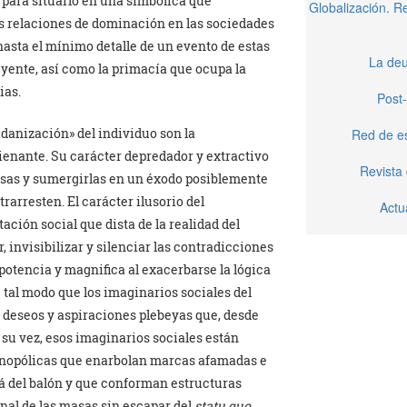
 para situarlo en una simbólica que
Globalización. 
as relaciones de dominación en las sociedades
sta el mínimo detalle de un evento de estas
La deu
yente, así como la primacía que ocupa la
ias.
Post-
adanización» del individuo son la
Red de e
ienante. Su carácter depredador y extractivo
Revista
masas y sumergirlas en un éxodo posiblemente
rarresten. El carácter ilusorio del
Actu
ión social que dista de la realidad del
, invisibilizar y silenciar las contradicciones
otencia y magnifica al exacerbarse la lógica
e tal modo que los imaginarios sociales del
s deseos y aspiraciones plebeyas que, desde
A su vez, esos imaginarios sociales están
onopólicas que enarbolan marcas afamadas e
á del balón y que conforman estructuras
al de las masas sin escapar del
statu quo
,