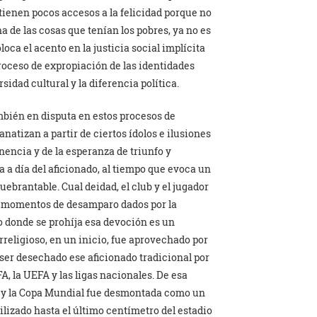
 tienen pocos accesos a la felicidad porque no
na de las cosas que tenían los pobres, ya no es
oloca el acento en la justicia social implícita
proceso de expropiación de las identidades
idad cultural y la diferencia política.
ambién en disputa en estos procesos de
atizan a partir de ciertos ídolos e ilusiones
enencia y de la esperanza de triunfo y
a a día del aficionado, al tiempo que evoca un
ebrantable. Cual deidad, el club y el jugador
n momentos de desamparo dados por la
lo donde se prohíja esa devoción es un
rreligioso, en un inicio, fue aprovechado por
 ser desechado ese aficionado tradicional por
, la UEFA y las ligas nacionales. De esa
s y la Copa Mundial fue desmontada como un
lizado hasta el último centímetro del estadio