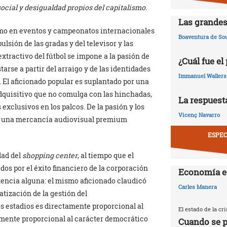
cial y desigualdad propios del capitalismo.
Las grandes
como en eventos y campeonatos internacionales
Boaventura de So
ulsión de las gradas y del televisor y las
extractivo del fútbol se impone a la pasión de
¿Cuál fue el
arse a partir del arraigo y de las identidades
Immanuel Wallers
o. El aficionado popular es suplantado por una
 adquisitivo que no comulga con las hinchadas,
La respuesta
 exclusivos en los palcos. De la pasión y los
Vicenç Navarro
 a una mercancía audiovisual premium
ESPEC
dad del
shopping center
, al tiempo que el
dos por el éxito financiero de la corporación
Economía e
tencia alguna: el mismo aficionado claudicó
Carles Manera
atización de la gestión del
s estadios es directamente proporcional al
El estado de la c
samente proporcional al carácter democrático
Cuando se p