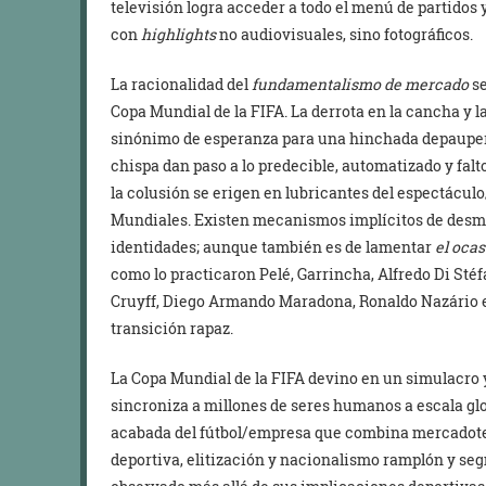
televisión logra acceder a todo el menú de partidos 
con
highlights
no audiovisuales, sino fotográficos.
La racionalidad del
fundamentalismo de mercado
se
Copa Mundial de la FIFA. La derrota en la cancha y la
sinónimo de esperanza para una hinchada depauperad
chispa dan paso a lo predecible, automatizado y falt
la colusión se erigen en lubricantes del espectácul
Mundiales. Existen mecanismos implícitos de desmo
identidades; aunque también es de lamentar
el ocas
como lo practicaron Pelé, Garrincha, Alfredo Di St
Cruyff, Diego Armando Maradona, Ronaldo Nazário 
transición rapaz.
La Copa Mundial de la FIFA devino en un simulacro 
sincroniza a millones de seres humanos a escala glo
acabada del fútbol/empresa que combina mercadotec
deportiva, elitización y nacionalismo ramplón y s