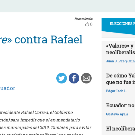
Recomiendo:
ELECCIONES P
0
re
» contra Rafael
«Valores» y 
neoliberali
Juan J. Paz-y-Mi
De cómo Yak
que no fue 
uador
Edgar Isch L.
Ecuador: nos
presidente Rafael Correa, el Gobierno
Gustavo Ayala
ción) para impedir que el ex-mandatario
nes municipales del 2019. También para evitar
El neoliber
nto ciudadano antineoliberal que se viene