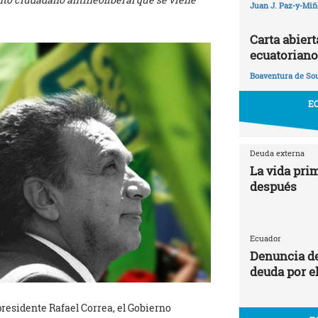
Juan J. Paz-y-Mi
Carta abier
ecuatoriano
Boaventura de So
E
Deuda externa
La vida prim
después
Ecuador
Denuncia de
deuda por e
presidente Rafael Correa, el Gobierno