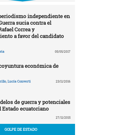
 periodismo independiente en
Guerra sucia contra el
Rafael Correa y
ento a favor del candidato
via
05/05/2017
 coyuntura económica de
illo
,
Lucía Converti
23/11/2016
delos de guerra y potenciales
 Estado ecuatoriano
27/11/2015
GOLPE DE ESTADO