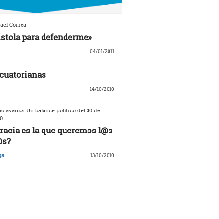
ael Correa
istola para defenderme»
04/01/2011
cuatorianas
14/10/2010
o avanza: Un balance político del 30 de
0
acia es la que queremos l@s
@s?
ga
13/10/2010