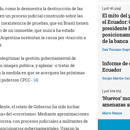
do, como lo demuestra la destrucción de las
[.pdf 45 pág]
El mito del
en un proceso judicial construido sobre las
el Ecuador: 
 inexistencia de pruebas, que en Brasil tienen
presidente 
ón de un inmueble, que nunca ha estado
posicionami
 Argentina sustentan la causa por «traición a
de la banca
z.
Dax Toscano Sego
eslegitimar la gestión gubernamental de
Informe de
su imagen pública, y aplazar -o tratar de
Ecuador
en la medida en que se acerquen las próximas
Sergio Martín-Carr
el poderoso CPCC-.
[4]
[.pdf 594 Kb]
‘Nuevos’ mo
amenazas al
ente, el relato de Gobierno ha sido luchar
Mario Ramos
cia» del «correísmo». Mediante aproximaciones
orrea, con procesos judiciales a militantes de
x-funcionarios gubernamentales. Usaron la