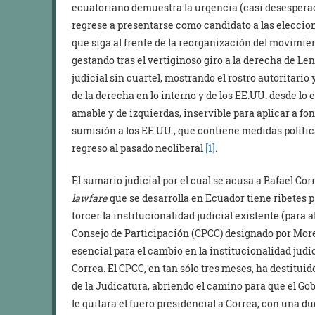
ecuatoriano demuestra la urgencia (casi desespera
regrese a presentarse como candidato a las eleccio
que siga al frente de la reorganización del movimie
gestando tras el vertiginoso giro a la derecha de L
judicial sin cuartel, mostrando el rostro autoritario
de la derecha en lo interno y de los EE.UU. desde lo 
amable y de izquierdas, inservible para aplicar a fo
sumisión a los EE.UU., que contiene medidas políti
regreso al pasado neoliberal
[1]
.
El sumario judicial por el cual se acusa a Rafael Co
lawfare
que se desarrolla en Ecuador tiene ribetes 
torcer la institucionalidad judicial existente (para a
Consejo de Participación (CPCC) designado por More
esencial para el cambio en la institucionalidad judic
Correa. El CPCC, en tan sólo tres meses, ha destituido
de la Judicatura, abriendo el camino para que el Go
le quitara el fuero presidencial a Correa, con una 