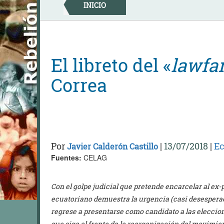
Skip
INICIO
to
content
El libreto del «
lawfa
Correa
Por
|
13/07/2018
|
Ec
Javier Calderón Castillo
Fuentes:
CELAG
Con el golpe judicial que pretende encarcelar al ex-
ecuatoriano demuestra la urgencia (casi desespera
regrese a presentarse como candidato a las eleccio
que siga al frente de la reorganización del movimie