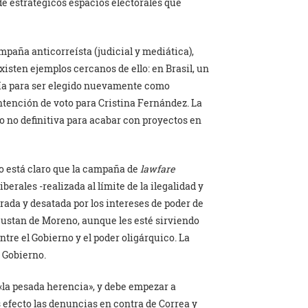
e estratégicos espacios electorales que
mpaña anticorreísta (judicial y mediática),
xisten ejemplos cercanos de ello: en Brasil, un
anía para ser elegido nuevamente como
intención de voto para Cristina Fernández. La
o no definitiva para acabar con proyectos en
o está claro que la campaña de
lawfare
berales -realizada al límite de la ilegalidad y
erada y desatada por los intereses de poder de
 gustan de Moreno, aunque les esté sirviendo
tre el Gobierno y el poder oligárquico. La
 Gobierno.
«la pesada herencia», y debe empezar a
efecto las denuncias en contra de Correa y