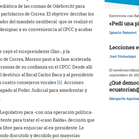
mediática de las coimas de Odebrecht para
artidarios de Correa. El objetivo: derribar los
Entrevista con Raf
dor del mandato neoliberal -que se realizó el
«Pedí una p
 designar a su conveniencia al CPCC y acabar
Ignacio Ramonet
Lecciones e
 cayó el vicepresidente Glas-, y la
José Steinsleger
no de Correa, Moreno pasó a la fase acelerada
rsonas de su confianza en el CPCC. Desde allí
El neodesarrollism
 destituir al fiscal Carlos Baca y al presidente
septiembre de 201
¿Qué democr
os cuatro consejeros vocales
[6]
. Acciones
ecuatorian
rapado al Poder Judicial para amedrentar y
.
Margarita Aguina
 Legislativo para -con una operación política-
ente para tratar el «caso Balda», decisión que
a libre para enjuiciar al ex-presidente. Le
 sido discutido y decidido por mayorías