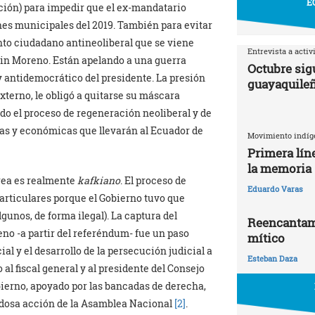
E
ción) para impedir que el ex-mandatario
nes municipales del 2019. También para evitar
nto ciudadano antineoliberal que se viene
Entrevista a activ
enin Moreno. Están apelando a una guerra
Octubre sigu
 y antidemocrático del presidente. La presión
guayaquile
externo, le obligó a quitarse su máscara
ndo el proceso de regeneración neoliberal y de
cas y económicas que llevarán al Ecuador de
Movimiento indíg
Primera líne
la memoria
rrea es realmente
kafkiano
. El proceso de
Eduardo Varas
particulares porque el Gobierno tuvo que
lgunos, de forma ilegal). La captura del
Reencantami
no -a partir del referéndum- fue un paso
mítico
ial y el desarrollo de la persecución judicial a
Esteban Daza
 al fiscal general y al presidente del Consejo
bierno, apoyado por las bancadas de derecha,
dudosa acción de la Asamblea Nacional
[2]
.