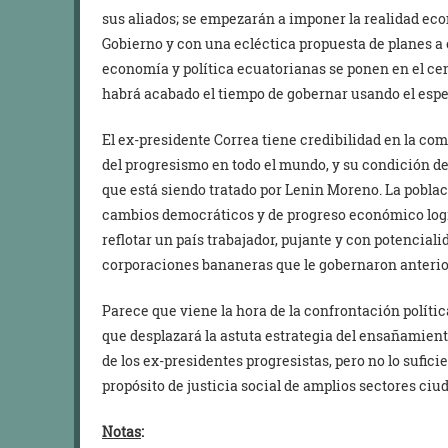
sus aliados; se empezarán a imponer la realidad econ
Gobierno y con una ecléctica propuesta de planes a e
economía y política ecuatorianas se ponen en el cen
habrá acabado el tiempo de gobernar usando el espej
El ex-presidente Correa tiene credibilidad en la co
del progresismo en todo el mundo, y su condición de
que está siendo tratado por Lenin Moreno. La poblac
cambios democráticos y de progreso económico logr
reflotar un país trabajador, pujante y con potencial
corporaciones bananeras que le gobernaron anteri
Parece que viene la hora de la confrontación política
que desplazará la astuta estrategia del ensañamiento
de los ex-presidentes progresistas, pero no lo sufic
propósito de justicia social de amplios sectores ciu
Notas
: