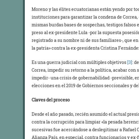
Moreno y las élites ecuatorianas están yendo por to
instituciones para garantizar la condena de Correa, 
mismas burdas bases de sospechas, testigos falsos e
preso al ex-presidente Lula -por la supuesta posesi
registrado a su nombre ni de sus familiares-, que en
la patria» contra la ex-presidenta Cristina Fernánde
Es una guerra judicial con múltiples objetivos
[3]
: d
Correa, impedir su retorno a la política, acabar con 
impedir- una crisis de gobernabilidad -previsible, 
elecciones en el 2019 de Gobiernos seccionales y d
Claves del proceso
Desde el año pasado, recién asumido el actual presid
contra la corrupción para limpiar «la pesada heren
sucesivas fue acercándose a deslegitimar a Rafael C
Alianza País, en especial, contra funcionarios y e