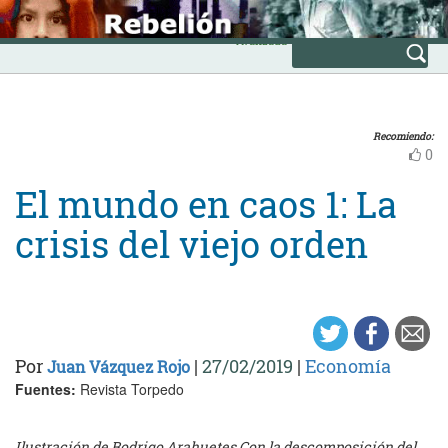
Skip
INICIO
to
Avanzada
content
Recomiendo:
0
El mundo en caos 1: La
crisis del viejo orden
Por
|
27/02/2019
|
Economía
Juan Vázquez Rojo
Fuentes:
Revista Torpedo
Ilustración de Rodrigo Arahuetes Con la descomposición del