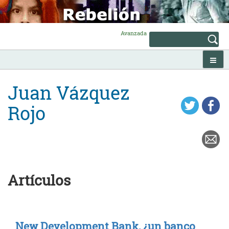
Skip
to
content
Avanzada
Juan Vázquez
Rojo
Artículos
New Development Bank, ¿un banco