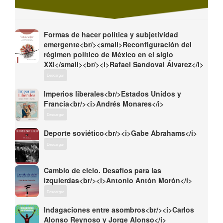
Formas de hacer política y subjetividad
emergente<br/><small>Reconfiguración del
régimen político de México en el siglo
XXI</small><br/><i>Rafael Sandoval Álvarez</i>
Descargar
Imperios liberales<br/>Estados Unidos y
Francia<br/><i>Andrés Monares</i>
Descargar
Deporte soviético<br/><i>Gabe Abrahams</i>
Descargar
Cambio de ciclo. Desafíos para las
izquierdas<br/><i>Antonio Antón Morón</i>
Descargar
Indagaciones entre asombros<br/><i>Carlos
Alonso Reynoso y Jorge Alonso</i>