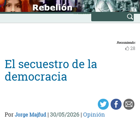
Skip
INICIO
to
Avanzada
content
Recomiendo:
28
El secuestro de la
democracia
Por
|
30/05/2026
|
Opinión
Jorge Majfud