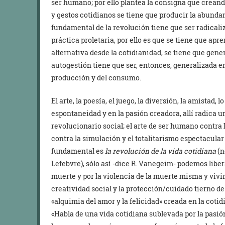
ser humano; por ello plantea la consigna que crean
y gestos cotidianos se tiene que producir la abundan
fundamental de la revolución tiene que ser radicali
práctica proletaria, por ello es que se tiene que ap
alternativa desde la cotidianidad, se tiene que gene
autogestión tiene que ser, entonces, generalizada en
producción y del consumo.
El arte, la poesía, el juego, la diversión, la amistad, 
espontaneidad y en la pasión creadora, allí radica u
revolucionario social; el arte de ser humano contra l
contra la simulación y el totalitarismo espectacular 
fundamental es
la revolución de la vida cotidiana
(n
Lefebvre), sólo así -dice R. Vanegeim- podemos liber
muerte y por la violencia de la muerte misma y vivi
creatividad social y la protección/cuidado tierno de 
«alquimia del amor y la felicidad» creada en la coti
«Habla de una vida cotidiana sublevada por la pasión