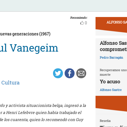
Recomiendo:
ALFONSO SA
0
 nuevas generaciones (1967)
Alfonso Sast
oul Vanegeim
compromet
Pedro Barragán
Recuperamos uno d
muerte
Yo acuso
|
Cultura
Alfonso Sastre
ofo y activista situacionista belga, ingresó a la
r a Henri Lefebvre quien había trabajado el
s de los cuarenta, quien lo recomendó con Guy
Reseña