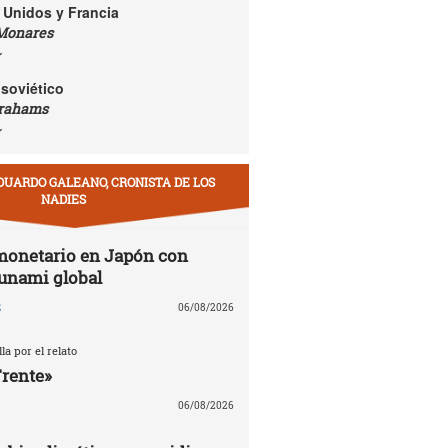
 Unidos y Francia
Monares
r
soviético
rahams
r
DUARDO GALEANO, CRONISTA DE LOS
NADIES
monetario en Japón con
sunami global
z
06/08/2026
la por el relato
Frente»
06/08/2026