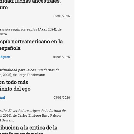
nidad: luchas ancestrales,
turo
05/08/2026
sición según los espías
(Akal, 2024), de
nuza
espía norteamericano en la
española
Diéguez
04/08/2026
ritualidad para laicos. Cuadernos de
, 2025), de Jorge Riechmann
on todo más
ento del ego
nal
03/08/2026
golfo. El verdadero origen de la fortuna de
, 2026), de Carlos Enrique Bayo Falcón;
l Serrano
bución a la crítica de la