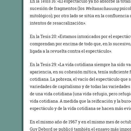
En la Tesis 16: «El espectáculo ya no absorbe la tota
sucesión de fragmentos (los
Weltanschauung
psicol
mitológico); por otro lado se sitúa en la confluenci
intentos de resacralización».
En la Tesis 20: «Estamos intoxicados por el espectác
comprendan por encima de todo que, en lo sucesivo, l
ligada a la revuelta contra el espectáculo».
En la Tesis 29: «La vida cotidiana siempre ha sido va
apariencia, en su cohesión mítica, tenía suficiente 
cotidiana. La pobreza, el vacío del espectáculo que s
variedades de capitalismo y de todas las variedades 
de una vida cotidiana (una vida-refugio, pero refugi
vida cotidiana. A medida que la reificación y la buro
espectáculo y de la vida cotidiana se hacen más evi
En el mismo año de 1967 y en el mismo mes de octubr
Guy Debord se publicó también el ensayo más impor