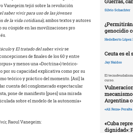
Guerras, ca
 Vanegeim tejió sobre la revolución
Silvio Schachter
el saber vivir para uso de las jóvenes
n de la vida cotidiana
); ambos textos y autores
¿Permitirán
vo su cúspide en las movilizaciones pro
genocidio c
és.
Hedelberto López 
táculo
y
El tratado del saber vivir
se
Ceuta es el 
concepciones de finales de los 60 y entre
Jay Naidoo
orpus» y menos una «Doctrina») teórico-
nto por su capacidad explicativa como por su
El tecnofeudalism
smo teórico y práctico del momento. [Así] la
curso.
 dar cuenta del conglomerado espectacular
Vulneracion
sta, pone de manifiesto [pues] una mirada
mecanismos 
Argentina 
ticulada sobre el modelo de la autonomía»
«Ali Reza» Peralta
ivir
, Raoul Vanegeim:
«Cuba repres
dignidad»: 