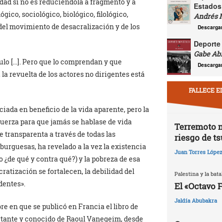
lidad si no es reduciéndola a fragmento y a
Estados
ógico, sociológico, biológico, filológico,
Andrés 
a del movimiento de desacralización y de los
Descarga
Deporte 
Gabe Ab
ulo […]. Pero que lo comprendan y que
Descarga
a revuelta de los actores no dirigentes está
FALLECE E
ciada en beneficio de la vida aparente, pero la
fuerza para que jamás se hablase de vida
Terremoto 
e transparenta a través de todas las
riesgo de t
burguesas, ha revelado a la vez la existencia
Juan Torres Lópe
o ¿de qué y contra qué?) y la pobreza de esa
cratización se fortalecen, la debilidad del
Palestina y la batal
dentes».
El «Octavo 
Jaldía Abubakra
e en que se publicó en Francia el libro de
tante y conocido de Raoul Vanegeim, desde