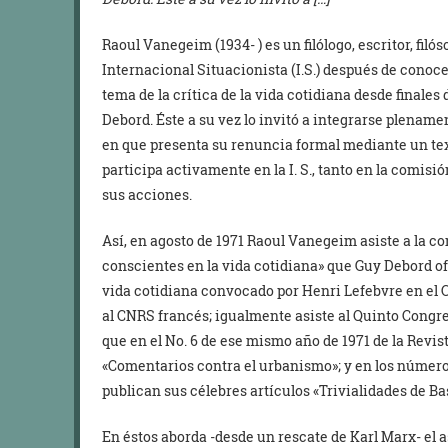
Raoul Vanegeim (1934- ) es un filólogo, escritor, filós
Internacional Situacionista (I.S.) después de conoce
tema de la crítica de la vida cotidiana desde finale
Debord. Éste a su vez lo invitó a integrarse plenament
en que presenta su renuncia formal mediante un tex
participa activamente en la I. S., tanto en la comisi
sus acciones.
Así, en agosto de 1971 Raoul Vanegeim asiste a la c
conscientes en la vida cotidiana» que Guy Debord of
vida cotidiana convocado por Henri Lefebvre en el 
al CNRS francés; igualmente asiste al Quinto Congres
que en el No. 6 de ese mismo año de 1971 de la Revist
«Comentarios contra el urbanismo»; y en los números
publican sus célebres artículos «Trivialidades de Base
En éstos aborda -desde un rescate de Karl Marx- el a