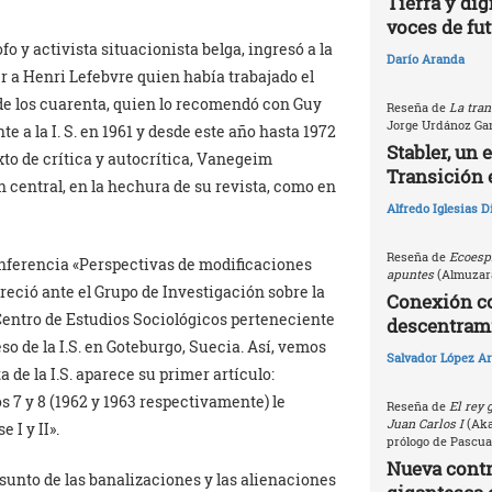
Tierra y dig
voces de fu
ofo y activista situacionista belga, ingresó a la
Darío Aranda
r a Henri Lefebvre quien había trabajado el
s de los cuarenta, quien lo recomendó con Guy
Reseña de
La tran
Jorge Urdánoz Ga
e a la I. S. en 1961 y desde este año hasta 1972
Stabler, un 
to de crítica y autocrítica, Vanegeim
Transición 
ón central, en la hechura de su revista, como en
Alfredo Iglesias 
Reseña de
Ecoespi
onferencia «Perspectivas de modificaciones
apuntes
(Almuzara
reció ante el Grupo de Investigación sobre la
Conexión c
Centro de Estudios Sociológicos perteneciente
descentrami
o de la I.S. en Goteburgo, Suecia. Así, vemos
Salvador López Ar
a de la I.S. aparece su primer artículo:
 7 y 8 (1962 y 1963 respectivamente) le
Reseña de
El rey 
Juan Carlos I
(Akal
 I y II».
prólogo de Pascua
Nueva contri
sunto de las banalizaciones y las alienaciones