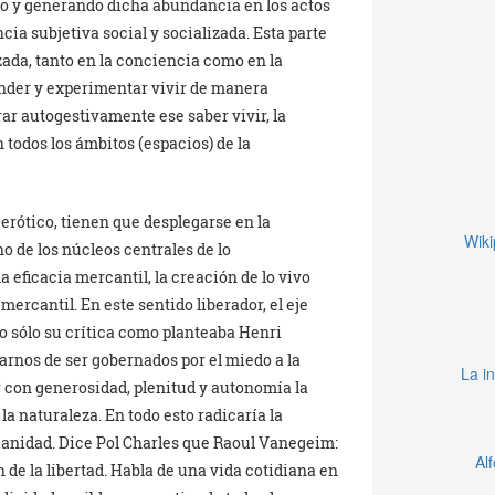
do y generando dicha abundancia en los actos
cia subjetiva social y socializada. Esta parte
zada, tanto en la conciencia como en la
render y experimentar vivir de manera
rar autogestivamente ese saber vivir, la
 todos los ámbitos (espacios) de la
lo erótico, tienen que desplegarse en la
Wiki
no de los núcleos centrales de lo
a eficacia mercantil, la creación de lo vivo
mercantil. En este sentido liberador, el eje
o sólo su crítica como planteaba Henri
arnos de ser gobernados por el miedo a la
La in
r con generosidad, plenitud y autonomía la
la naturaleza. En todo esto radicaría la
dianidad. Dice Pol Charles que Raoul Vanegeim:
Al
 de la libertad. Habla de una vida cotidiana en