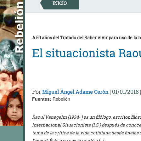
Skip
INICIO
to
content
A 50 años del Tratado del Saber vivir para uso de la
El situacionista Ra
Por
|
01/01/2018
Miguel Ángel Adame Cerón
Fuentes:
Rebelión
Raoul Vanegeim (1934- ) es un filólogo, escritor, filós
Internacional Situacionista (I.S.) después de conoce
tema de la crítica de la vida cotidiana desde finale
Debord. Éste a su vez lo invitó a […]