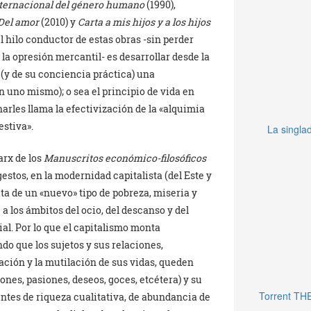
nternacional del género humano
(1990),
Del amor
(2010) y
Carta a mis hijos y a los hijos
l hilo conductor de estas obras -sin perder
 la opresión mercantil- es desarrollar desde la
e (y de su conciencia práctica) una
 uno mismo); o sea el principio de vida en
harles llama la efectivización de la «alquimia
estiva».
La singlad
arx de los
Manuscritos económico-filosóficos
 gestos, en la modernidad capitalista (del Este y
ta de un «nuevo» tipo de pobreza, miseria y
a los ámbitos del ocio, del descanso y del
al. Por lo que el capitalismo monta
o que los sujetos y sus relaciones,
tación y la mutilación de sus vidas, queden
nes, pasiones, deseos, goces, etcétera) y su
Torrent TH
rentes de riqueza cualitativa, de abundancia de