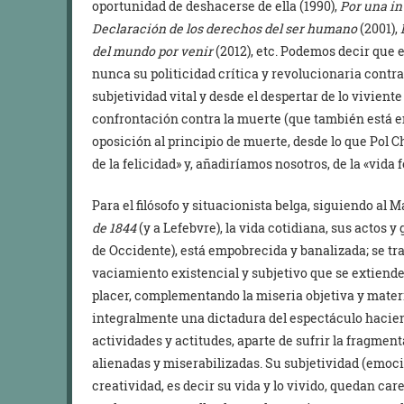
oportunidad de deshacerse de ella (1990),
Por una i
Declaración de los derechos del ser humano
(2001),
del mundo por venir
(2012), etc. Podemos decir que e
nunca su politicidad crítica y revolucionaria contra
subjetividad vital y desde el despertar de lo vivient
confrontación contra la muerte (que también está en
oposición al principio de muerte, desde lo que Pol C
de la felicidad» y, añadiríamos nosotros, de la «vida f
Para el filósofo y situacionista belga, siguiendo al M
de 1844
(y a Lefebvre), la vida cotidiana, sus actos y
de Occidente), está empobrecida y banalizada; se tra
vaciamiento existencial y subjetivo que se extiende 
placer, complementando la miseria objetiva y materi
integralmente una dictadura del espectáculo haciend
actividades y actitudes, aparte de sufrir la fragmen
alienadas y miserabilizadas. Su subjetividad (emocio
creatividad, es decir su vida y lo vivido, quedan ca