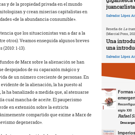
gigantesca 
cas y de la propiedad privada en el mundo
juancarlista
itologizan y crean miserias capitalistas en
Salvador López Ar
ciedades «de la abundancia consumible».
Reseña de
La tram
tencia que los situacionistas van a dar a la
(Marcial Pons, 20
ntre otros). Veamos enseguida algunos breves
Una introd
una introdu
 (2010: 1-13).
Salvador López Ar
rofundos de Marx sobre la alienación se han
ue despojados de su caparazón mágico y
 vida de un número creciente de personas. En
evidente de la alienación, la ha puesto al
Formas d
, la ha banalizado a medida que, al atenuarse
emergen
ndía cual mancha de aceite. El pauperismo
Reconfigur
erde en extensión sobre la estricta
siglo XXI
unánimemente compartido que exime a Marx de
Rafael S
chevismo degenerado».
Descarga
Imperios