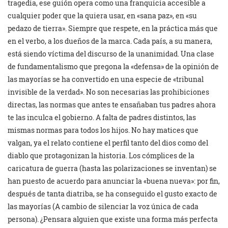
tragedia, ese guión opera como una franquicia accesible a
cualquier poder que la quiera usar, en «sana paz», en «su
pedazo de tierra». Siempre que respete, en la práctica más que
en el verbo, a los dueños de la marca. Cada país, a su manera,
está siendo víctima del discurso de la unanimidad. Una clase
de fundamentalismo que pregona la «defensa» de la opinión de
las mayorías se ha convertido en una especie de «tribunal
invisible de la verdad». No son necesarias las prohibiciones
directas, las normas que antes te ensañaban tus padres ahora
te las inculca el gobierno. A falta de padres distintos, las
mismas normas para todos los hijos. No hay matices que
valgan, ya el relato contiene el perfil tanto del dios como del
diablo que protagonizan la historia. Los cómplices de la
caricatura de guerra (hasta las polarizaciones se inventan) se
han puesto de acuerdo para anunciar la «buena nueva»: por fin,
después de tanta diatriba, se ha conseguido el gusto exacto de
las mayorías (A cambio de silenciar la voz única de cada
persona). ¿Pensara alguien que existe una forma más perfecta