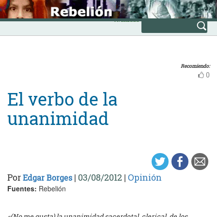
Skip
INICIO
to
Avanzada
content
Recomiendo:
0
El verbo de la
unanimidad
Por
|
03/08/2012
|
Opinión
Edgar Borges
Fuentes:
Rebelión
«(No me gusta) la unanimidad sacerdotal, clerical, de los