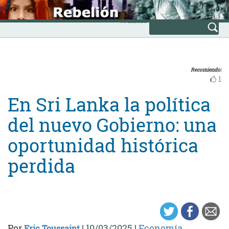
Skip
INICIO
to
Avanzada
content
Recomiendo:
1
En Sri Lanka la política
del nuevo Gobierno: una
oportunidad histórica
perdida
Por
|
10/03/2025
|
Economía
Eric Toussaint