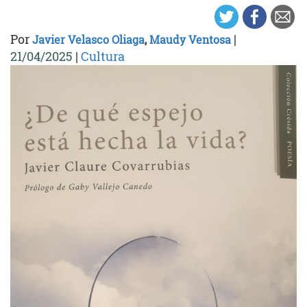
Por
|
Javier Velasco Oliaga
,
Maudy Ventosa
21/04/2025
|
Cultura