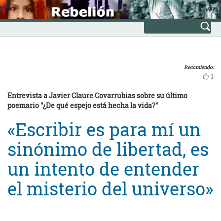
Skip
INICIO
to
Avanzada
content
Recomiendo:
1
Entrevista a Javier Claure Covarrubias sobre su último
poemario "¿De qué espejo está hecha la vida?"
«Escribir es para mí un
sinónimo de libertad, es
un intento de entender
el misterio del universo»