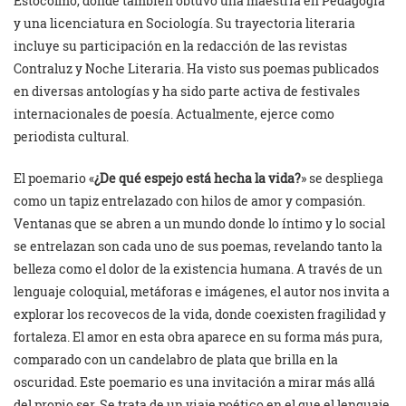
Estocolmo, donde también obtuvo una maestría en Pedagogía
y una licenciatura en Sociología. Su trayectoria literaria
incluye su participación en la redacción de las revistas
Contraluz y Noche Literaria. Ha visto sus poemas publicados
en diversas antologías y ha sido parte activa de festivales
internacionales de poesía. Actualmente, ejerce como
periodista cultural.
El poemario «
¿De qué espejo está hecha la vida?
» se despliega
como un tapiz entrelazado con hilos de amor y compasión.
Ventanas que se abren a un mundo donde lo íntimo y lo social
se entrelazan son cada uno de sus poemas, revelando tanto la
belleza como el dolor de la existencia humana. A través de un
lenguaje coloquial, metáforas e imágenes, el autor nos invita a
explorar los recovecos de la vida, donde coexisten fragilidad y
fortaleza. El amor en esta obra aparece en su forma más pura,
comparado con un candelabro de plata que brilla en la
oscuridad. Este poemario es una invitación a mirar más allá
del propio ser. Se trata de un viaje poético en el que el lenguaje