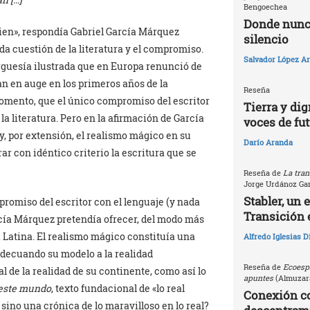
Bengoechea
Donde nunca
bien», respondía Gabriel García Márquez
silencio
a cuestión de la literatura y el compromiso.
Salvador López Ar
rguesía ilustrada que en Europa renunció de
tan en auge en los primeros años de la
Reseña
momento, que el único compromiso del escritor
Tierra y dig
 la literatura. Pero en la afirmación de García
voces de fu
-y, por extensión, el realismo mágico en su
Darío Aranda
r con idéntico criterio la escritura que se
Reseña de
La tran
Jorge Urdánoz Ga
Stabler, un 
promiso del escritor con el lenguaje (y nada
Transición 
rcía Márquez pretendía ofrecer, del modo más
ca Latina. El realismo mágico constituía una
Alfredo Iglesias 
adecuando su modelo a la realidad
Reseña de
Ecoespi
de la realidad de su continente, como así lo
apuntes
(Almuzara
 este mundo
, texto fundacional de «lo real
Conexión c
 sino una crónica de lo maravilloso en lo real?