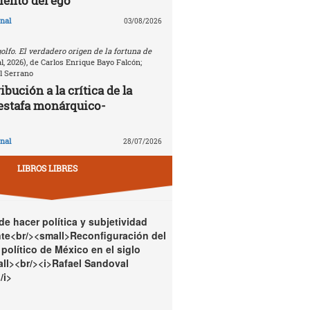
ento del ego
nal
03/08/2026
golfo. El verdadero origen de la fortuna de
, 2026), de Carlos Enrique Bayo Falcón;
l Serrano
bución a la crítica de la
estafa monárquico-
nal
28/07/2026
LIBROS LIBRES
e hacer política y subjetividad
te<br/><small>Reconfiguración del
político de México en el siglo
ll><br/><i>Rafael Sandoval
/i>