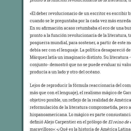
«El deber revolucionario de un escritor es escribir 
cuando se le preguntaba por la cada vez más enredad
En su afirmación acaso retumbaba el eco de una bu
pronto a la función revolucionaria de la literatura, 
posguerra mundial, para sostener, a partir de este 
debía ser con el lenguaje. La política desapareció de
Márquez latía un imaginario distinto. Su literatura 
conjunto- demostró que no se puede evaluar ni valora
producía a un lado y otro del océano.
Lejos de reproducir la fórmula reaccionaria del com
más que con el lenguaje), el realismo mágico de Ga
objetivo posible, un reflejo de la realidad de Améri
reformulación de la literatura comprometida, pero 
hispanoamericana. Lo mágico es parte consustancial 
definió Alejo Carpentier en el prólogo de
El reino de
maravilloso»: «¿Qué es la historia de América Latina