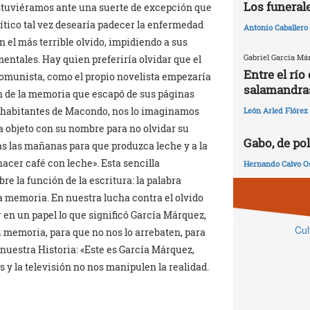
Los funeral
stuviéramos ante una suerte de excepción que
ítico tal vez desearía padecer la enfermedad
Antonio Caballero
el más terrible olvido, impidiendo a sus
Gabriel García Má
entales. Hay quien preferiría olvidar que el
Entre el río 
comunista, como el propio novelista empezaría
salamandra
ón de la memoria que escapó de sus páginas
os habitantes de Macondo, nos lo imaginamos
León Arled Flórez
da objeto con su nombre para no olvidar su
Gabo, de pol
das las mañanas para que produzca leche y a la
hacer café con leche». Esta sencilla
Hernando Calvo O
e la función de la escritura: la palabra
 la memoria. En nuestra lucha contra el olvido
en un papel lo que significó García Márquez,
Cul
su memoria, para que no nos lo arrebaten, para
uestra Historia: «Este es García Márquez,
s y la televisión no nos manipulen la realidad.