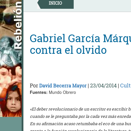
Skip
INICIO
to
content
Gabriel García Márqu
contra el olvido
Por
|
23/04/2014
|
Cult
David Becerra Mayor
Fuentes:
Mundo Obrero
«El deber revolucionario de un escritor es escribir 
cuando se le preguntaba por la cada vez más enredad
En su afirmación acaso retumbaba el eco de una bu
pronto a la función revolucionaria de la literatura, t