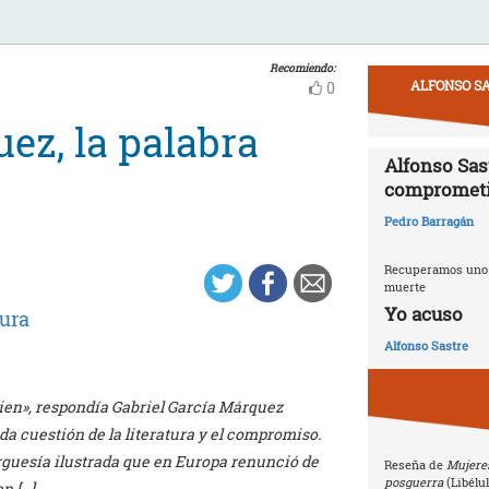
Recomiendo:
ALFONSO SA
0
ez, la palabra
Alfonso Sast
compromet
Pedro Barragán
Recuperamos uno d
muerte
Yo acuso
ura
Alfonso Sastre
bien», respondía Gabriel García Márquez
a cuestión de la literatura y el compromiso.
rguesía ilustrada que en Europa renunció de
Reseña de
Mujeres
posguerra
(Libélu
an […]