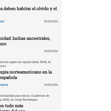
 deben habitar el olvido y el
nal
08/08/2026
nidad: luchas ancestrales,
turo
05/08/2026
sición según los espías
(Akal, 2024), de
nuza
espía norteamericano en la
española
Diéguez
04/08/2026
ritualidad para laicos. Cuadernos de
, 2025), de Jorge Riechmann
on todo más