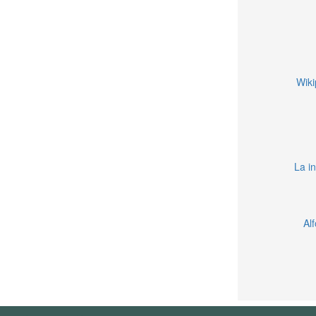
Wiki
La in
Al