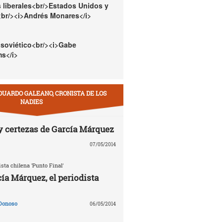
 liberales<br/>Estados Unidos y
<br/><i>Andrés Monares</i>
 soviético<br/><i>Gabe
s</i>
DUARDO GALEANO, CRONISTA DE LOS
NADIES
y certezas de García Márquez
07/05/2014
ista chilena 'Punto Final'
ía Márquez, el periodista
Donoso
06/05/2014