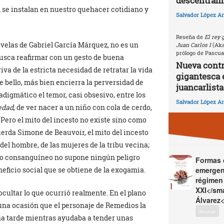
descentrami
 se instalan en nuestro quehacer cotidiano y
Salvador López Ar
Reseña de
El rey 
velas de Gabriel García Márquez, no es un
Juan Carlos I
(Akal
prólogo de Pascua
 busca reafirmar con un gesto de buena
Nueva contri
iva de la estricta necesidad de retratar la vida
gigantesca 
 bello, más bien encierra la perversidad de
juancarlista
igmático el temor, casi obsesivo, entre los
Salvador López Ar
edad
, de ver nacer a un niño con cola de cerdo,
Pero el mito del incesto no existe sino como
erda Simone de Beauvoir, el mito del incesto
e del hombre, de las mujeres de la tribu vecina;
nio consanguíneo no supone ningún peligro
Formas d
emergen
eficio social que se obtiene de la exogamia.
régimen 
XXI</sma
cultar lo que ocurrió realmente. En el plano
Álvarez<
guna ocasión que el personaje de Remedios la
Descargar
una tarde mientras ayudaba a tender unas