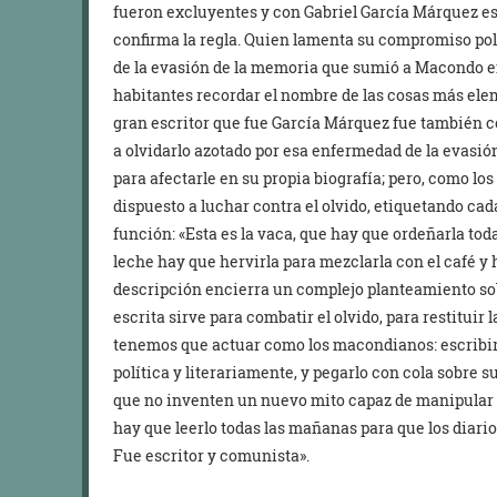
fueron excluyentes y con Gabriel García Márquez e
confirma la regla. Quien lamenta su compromiso pol
de la evasión de la memoria que sumió a Macondo en 
habitantes recordar el nombre de las cosas más elem
gran escritor que fue García Márquez fue también 
a olvidarlo azotado por esa enfermedad de la evasi
para afectarle en su propia biografía; pero, como l
dispuesto a luchar contra el olvido, etiquetando ca
función: «Esta es la vaca, que hay que ordeñarla to
leche hay que hervirla para mezclarla con el café y 
descripción encierra un complejo planteamiento sobr
escrita sirve para combatir el olvido, para restituir
tenemos que actuar como los macondianos: escribir 
política y literariamente, y pegarlo con cola sobre 
que no inventen un nuevo mito capaz de manipular n
hay que leerlo todas las mañanas para que los diario
Fue escritor y comunista».