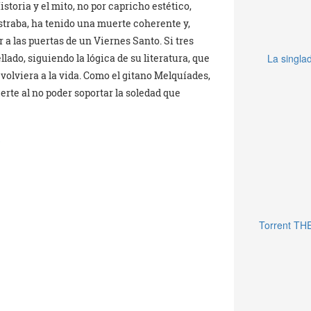
toria y el mito, no por capricho estético,
straba, ha tenido una muerte coherente y,
 a las puertas de un Viernes Santo. Si tres
llado, siguiendo la lógica de su literatura, que
La singlad
olviera a la vida. Como el gitano Melquíades,
rte al no poder soportar la soledad que
9
Torrent TH