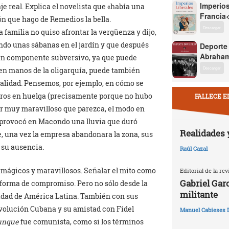
Imperios
je real. Explica el novelista que «había una
Francia
n que hago de Remedios la bella.
Descargar
familia no quiso afrontar la vergüenza y dijo,
ando unas sábanas en el jardín y que después
Deporte
Abraham
, un componente subversivo, ya que puede
Descargar
, en manos de la oligarquía, puede también
realidad. Pensemos, por ejemplo, en cómo se
eros en huelga (precisamente porque no hubo
FALLECE E
or muy maravilloso que parezca, el modo en
 provocó en Macondo una lluvia que duró
Realidades 
e, una vez la empresa abandonara la zona, sus
 su ausencia.
Raúl Cazal
s mágicos y maravillosos. Señalar el mito como
Editorial de la rev
Gabriel Garc
a forma de compromiso. Pero no sólo desde la
militante
idad de América Latina. También con sus
volución Cubana y su amistad con Fidel
Manuel Cabieses 
unque
fue comunista, como si los términos