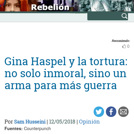
Skip
INICIO
to
Avanzada
content
Recomiendo:
0
Gina Haspel y la tortura:
no solo inmoral, sino un
arma para más guerra
Por
|
12/05/2018
|
Opinión
Sam Husseini
Fuentes:
Counterpunch