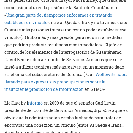
más generalizado. Citaba al mayor Paul Burney, que trabajaba
como psiquiatra en la prisión de la Bahía de Guantánamo:
«
Una gran parte del tiempo nos enfocamos en tratar de
establecer un vínculo
entre al-Qaeda e Irak y no tuvimos éxito.
Cuantas más personas fracasaron por no poder establecer ese
vínculo (…) hubo más y más presión para recurrir a medidas
que podrían producir resultados más inmediatos». El jefe de
control de los elementos de Interrogatorios de Guantánamo,
David Becker, dijo al Comité de Servicios Armados que se le
instó a utilizar técnicas más agresivas, en un momento dado
«la oficina del subsecretario de Defensa [Paul]
Wolfowitz había
llamado para expresar sus preocupaciones sobre la
insuficiente producción de información
en GTMO».
McClatchy i
nformó
en 2009 de que el senador Carl Levin,
presidente del Comité de Servicios Armados, dijo: «Creo que es
obvio que la administración estaba luchando para tratar de
encontrar una conexión, un vínculo (entre Al Qaeda e Irak)…
Arreglaron enlaces donde no existían».