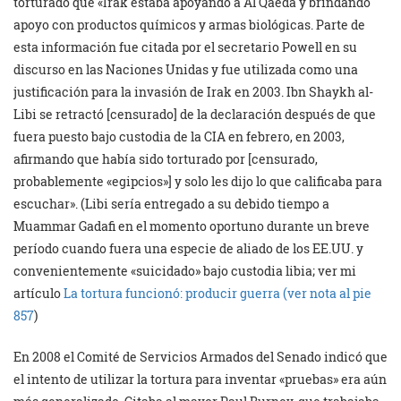
torturado que «Irak estaba apoyando a Al Qaeda y brindando
apoyo con productos químicos y armas biológicas. Parte de
esta información fue citada por el secretario Powell en su
discurso en las Naciones Unidas y fue utilizada como una
justificación para la invasión de Irak en 2003. Ibn Shaykh al-
Libi se retractó [censurado] de la declaración después de que
fuera puesto bajo custodia de la CIA en febrero, en 2003,
afirmando que había sido torturado por [censurado,
probablemente «egipcios»] y solo les dijo lo que calificaba para
escuchar». (Libi sería entregado a su debido tiempo a
Muammar Gadafi en el momento oportuno durante un breve
período cuando fuera una especie de aliado de los EE.UU. y
convenientemente «suicidado» bajo custodia libia; ver mi
artículo
La tortura funcionó: producir guerra (ver nota al pie
857
)
En 2008 el Comité de Servicios Armados del Senado indicó que
el intento de utilizar la tortura para inventar «pruebas» era aún